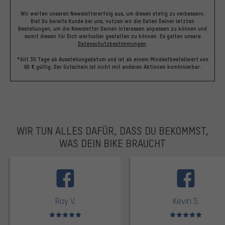
Wir werten unseren Newslettererfolg aus, um diesen stetig zu verbessern.
Bist Du bereits Kunde bei uns, nutzen wir die Daten Deiner letzten
Bestellungen, um die Newsletter Deinen Interessen anpassen zu können und
somit diesen für Dich wertvoller gestalten zu können.
Es gelten unsere
Datenschutzbestimmungen
.
*Gilt 30 Tage ab Ausstellungsdatum und ist ab einem Mindestbestellwert von
60 € gültig. Der Gutschein ist nicht mit anderen Aktionen kombinierbar.
WIR TUN ALLES DAFÜR, DASS DU BEKOMMST,
WAS DEIN BIKE BRAUCHT
facebook
Roy V.
Kevin S.
Bewertungen: 5 von 5
Bewertungen: 5 von 5