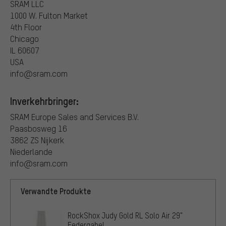
SRAM LLC
1000 W. Fulton Market
4th Floor
Chicago
IL 60607
USA
info@sram.com
Inverkehrbringer:
SRAM Europe Sales and Services B.V.
Paasbosweg 16
3862 ZS Nijkerk
Niederlande
info@sram.com
Verwandte Produkte
RockShox Judy Gold RL Solo Air 29"
Federgabel