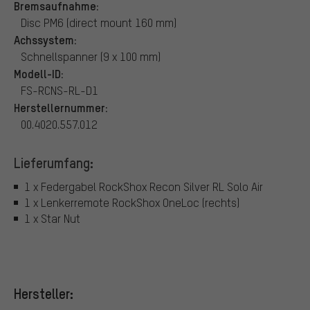
Bremsaufnahme:
Disc PM6 (direct mount 160 mm)
Achssystem:
Schnellspanner (9 x 100 mm)
Modell-ID:
FS-RCNS-RL-D1
Herstellernummer:
00.4020.557.012
Lieferumfang:
1 x Federgabel RockShox Recon Silver RL Solo Air
1 x Lenkerremote RockShox OneLoc (rechts)
1 x Star Nut
Hersteller: