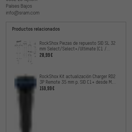
Países Bajos
info@sram.com
Productos relacionados
RockShox Piezas de repuesto SID SL 32
mm Select/Select+/Ultimate (C1 /
2021)
20,99€
RockShox Kit actualización Charger RD2
3P Remote 35 mm p. SID C1+ desde M.
2021
159,99€