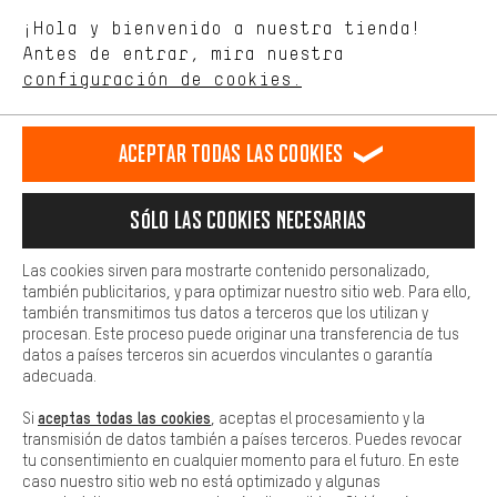
Estamos interesados en lo que buscas y necesitas en nuestra
Idioma"
¡Hola y bienvenido a nuestra tienda!
tienda. Con las cookies de rendimiento, puedes influir en la mejora
de nuestro sitio web y nuestra oferta de la tienda con tu
Antes de entrar, mira nuestra
ES
EN
DE
FR
comportamiento de compra.
español
english
Deutsch
français
configuración de cookies.
Más confort
Haga que su experiencia de compra sea más cómoda. Con las
RESCINDIR EL CONTRATO
Comunidad de Aquisgrán
Programa de afiliados
Aceptar todas las cookies
cookies de comodidad, creamos enlaces a plataformas de redes
sociales. Esto nos permite proporcionarle más contenido e
Aviso Legal
Protección de datos
Condiciones Generales
información útiles. Además, tiene la opción de utilizar servicios
Sólo las cookies necesarias
adicionales que le ayudarán a encontrar los productos adecuados.
Plataforma de reportes
Reciclaje de baterias
Por ejemplo, ofrecemos una función de chat para responder a las
preguntas de forma rápida y sencilla.
Las cookies sirven para mostrarte contenido personalizado,
Configuración de las cookies
Ajusta el contraste
también publicitarios, y para optimizar nuestro sitio web. Para ello,
Básica
también transmitimos tus datos a terceros que los utilizan y
Todos los precios indicados son en euros e sin MwSt, más
Las cookies básicas aseguran que puedas usar nuestro sitio web.
procesan. Este proceso puede originar una transferencia de tus
gastos de envío
Estados Unidos
a
.
datos a países terceros sin acuerdos vinculantes o garantía
adecuada.
aceptas todas las cookies
Si
, aceptas el procesamiento y la
transmisión de datos también a países terceros. Puedes revocar
tu consentimiento en cualquier momento para el futuro. En este
caso nuestro sitio web no está optimizado y algunas