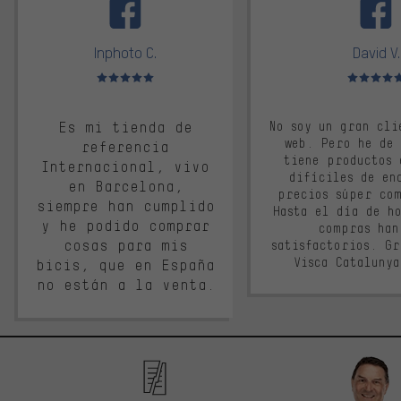
Inphoto C.
David V.
Valoración media: 5 de 5
Valoración m
Es mi tienda de
No soy un gran cli
web. Pero he de
referencia
tiene productos 
Internacional, vivo
difíciles de en
en Barcelona,
precios súper co
siempre han cumplido
Hasta el día de ho
y he podido comprar
compras han
cosas para mis
satisfactorios. G
Visca Cataluny
bicis, que en España
no están a la venta.