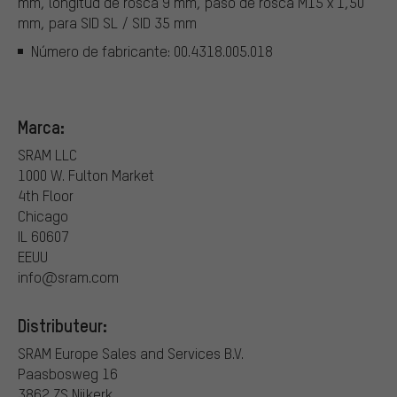
mm, longitud de rosca 9 mm, paso de rosca M15 x 1,50
mm, para SID SL / SID 35 mm
Número de fabricante: 00.4318.005.018
Marca:
SRAM LLC
1000 W. Fulton Market
4th Floor
Chicago
IL 60607
EEUU
info@sram.com
Distributeur:
SRAM Europe Sales and Services B.V.
Paasbosweg 16
3862 ZS Nijkerk