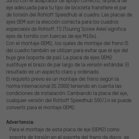
Junto con el adaptador de apoyo correcto, la placa de
eje adecuada para tu tipo de bicicleta transfiere el par
de torsión del Rohloff Speedhub al cuadro. Las placas de
ejes OEM son la elección correcta para los cuadros
especiales de Rohloff. TS (Touring Screw Axle) significa
ejes de tornillo con tuercas de eje M10x1.
Con el montaje OEM2, los ojales de montaje del freno IS
del cuadro también se utilizan para evitar que el eje del
buje gire (soporte de par). La placa de ejes OEM2
sustituye el brazo de par largo de la versión estándar. El
resultado es un aspecto claro y ordenado.
El requisito previo es un montaje del freno según la
norma internacional (IS 2000) teniendo en cuenta las
condiciones de instalación. Cambiando la placa del eje,
cualquier versión del Rohloff Speedhub 500/14 se puede
convertir para el montaje OEM2.
Advertencia:
Para el montaje de esta placa de eje (OEM2) como
soporte de torsión en el soporte del freno de disco, se