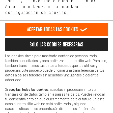
¡Hola y bienvenido a nuestra tienda!
tienda. Con las cookies de rendimiento, puedes influir en la mejora
de nuestro sitio web y nuestra oferta de la tienda con tu
Antes de entrar, mira nuestra
ES
EN
DE
FR
comportamiento de compra.
español
english
Deutsch
français
configuración de cookies.
Más confort
Haga que su experiencia de compra sea más cómoda. Con las
RESCINDIR EL CONTRATO
Comunidad de Aquisgrán
Programa de afiliados
Aceptar todas las cookies
cookies de comodidad, creamos enlaces a plataformas de redes
sociales. Esto nos permite proporcionarle más contenido e
Aviso Legal
Protección de datos
Condiciones Generales
información útiles. Además, tiene la opción de utilizar servicios
Sólo las cookies necesarias
adicionales que le ayudarán a encontrar los productos adecuados.
Plataforma de reportes
Reciclaje de baterias
Por ejemplo, ofrecemos una función de chat para responder a las
preguntas de forma rápida y sencilla.
Las cookies sirven para mostrarte contenido personalizado,
Configuración de las cookies
Ajusta el contraste
también publicitarios, y para optimizar nuestro sitio web. Para ello,
Básica
también transmitimos tus datos a terceros que los utilizan y
Todos los precios indicados son en euros e sin MwSt, más
Las cookies básicas aseguran que puedas usar nuestro sitio web.
procesan. Este proceso puede originar una transferencia de tus
gastos de envío
Estados Unidos
a
.
datos a países terceros sin acuerdos vinculantes o garantía
adecuada.
aceptas todas las cookies
Si
, aceptas el procesamiento y la
transmisión de datos también a países terceros. Puedes revocar
tu consentimiento en cualquier momento para el futuro. En este
caso nuestro sitio web no está optimizado y algunas
características no se encontrarán disponibles. Obtén más