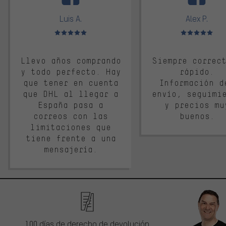
Luis A.
Alex P.
Valoración media: 5 de 5
Valoración media: 
Llevo años comprando
Siempre correc
y todo perfecto. Hay
rápido.
que tener en cuenta
Información d
que DHL al llegar a
envío, seguimi
España pasa a
y precios mu
correos con las
buenos.
limitaciones que
tiene frente a una
mensajería.
100 días de derecho de devolución