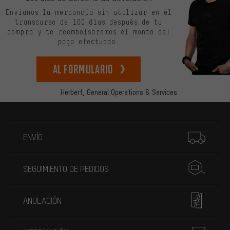
Envíanos la mercancía sin utilizar en el
transcurso de 100 días después de tu
compra y te reembolsaremos el monto del
pago efectuado.
Al formulario
Herbert,
General Operations & Services
Más información
ENVÍO
SEGUIMIENTO DE PEDIDOS
ANULACIÓN