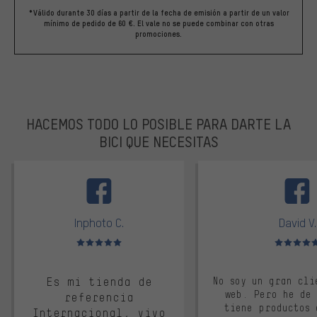
*Válido durante 30 días a partir de la fecha de emisión a partir de un valor
mínimo de pedido de 60 €. El vale no se puede combinar con otras
promociones.
HACEMOS TODO LO POSIBLE PARA DARTE LA
BICI QUE NECESITAS
facebook
Inphoto C.
David V.
Valoración media: 5 de 5
Valoración m
Es mi tienda de
No soy un gran cli
web. Pero he de
referencia
tiene productos 
Internacional, vivo