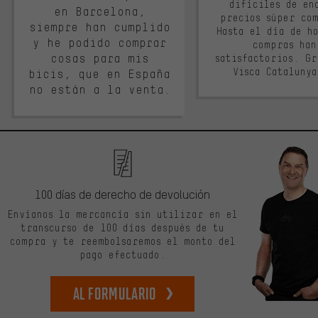
difíciles de en
en Barcelona,
precios súper co
siempre han cumplido
Hasta el día de ho
y he podido comprar
compras han
cosas para mis
satisfactorios. G
Visca Cataluny
bicis, que en España
no están a la venta.
100 días de derecho de devolución
Envíanos la mercancía sin utilizar en el
transcurso de 100 días después de tu
compra y te reembolsaremos el monto del
pago efectuado.
Al formulario