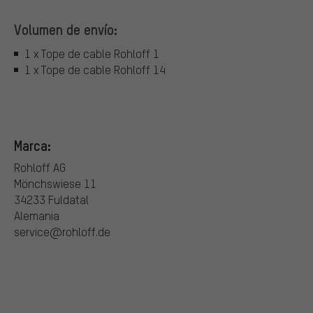
Volumen de envío:
1 x Tope de cable Rohloff 1
1 x Tope de cable Rohloff 14
Marca:
Rohloff AG
Mönchswiese 11
34233 Fuldatal
Alemania
service@rohloff.de