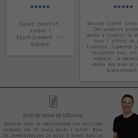
Note moyenne : 5 sur 5
Note moyenne : 
Super réactif,
Service client irrép
les vendeurs pren
sympa !
peine d'écouter la d
Sportivement !!!
font l'effort de 
Guyges
Français. Commande p
téléphone avec ret
magasin, le mécan
monté mes axes et 
gratuitement
Droit de retour de 100 jours.
Renvoie-nous la marchandise non-utilisée
endéans les 10 jours après l’achat. Nous
te rembourserons le prix d’achat dans un