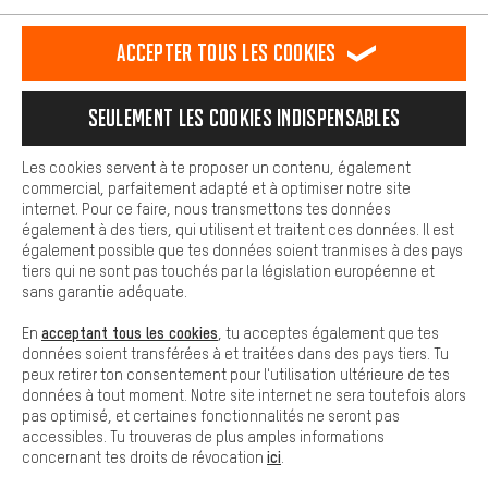
est plus confortable. Avec les cookies de confort, nous
établissons des liens avec des plateformes de médias sociaux.
RÉSILIER LE CONTRAT
Communauté d'Aix-la-Chapelle
Accepter tous les cookies
Nous pouvons ainsi mettre à ta disposition d'autres contenus et
informations utiles. De plus, tu as la possibilité d'utiliser des
Programme d'affiliation
Mentions Légales
Protection des données
services supplémentaires qui te permettent de trouver plus
Seulement les cookies indispensables
facilement les bons produits. Par exemple, nous proposons une
Conditions générales de vente
Plateforme d'Alerte
fonction de chat qui permet de répondre rapidement et
facilement aux questions.
Reprise des batteries
Corepile
Paramètres de cookies
Les cookies servent à te proposer un contenu, également
commercial, parfaitement adapté et à optimiser notre site
Cookies de base
Modifier le contraste
internet. Pour ce faire, nous transmettons tes données
Les cookies de base garantissent que tu puisses utiliser les
également à des tiers, qui utilisent et traitent ces données. Il est
fonctions de notre site web.
Tous les prix s'entendent en euros (MwSt hors) plus les
également possible que tes données soient tranmises à des pays
tiers qui ne sont pas touchés par la législation européenne et
frais de port
États-Unis
pour la livraison vers
.
sans garantie adéquate.
acceptant tous les cookies
En
, tu acceptes également que tes
données soient transférées à et traitées dans des pays tiers. Tu
peux retirer ton consentement pour l'utilisation ultérieure de tes
données à tout moment. Notre site internet ne sera toutefois alors
pas optimisé, et certaines fonctionnalités ne seront pas
accessibles. Tu trouveras de plus amples informations
ici
concernant tes droits de révocation
.