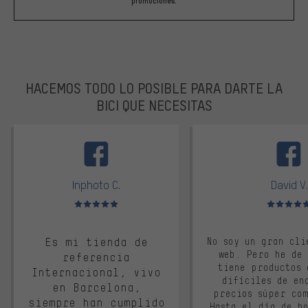
promociones.
HACEMOS TODO LO POSIBLE PARA DARTE LA
BICI QUE NECESITAS
facebook
Inphoto C.
David V.
Valoración media: 5 de 5
Valoración m
Es mi tienda de
No soy un gran cli
web. Pero he de
referencia
tiene productos 
Internacional, vivo
difíciles de en
en Barcelona,
precios súper co
siempre han cumplido
Hasta el día de ho