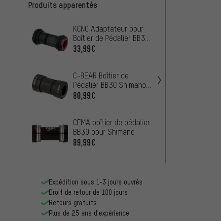
Produits apparentés
KCNC Adaptateur pour
Rotor 
Boîtier de Pédalier BB30
Pressf
Road
Road 
33,99€
45,99
Acier
C-BEAR Boîtier de
FSA Bo
Pédalier BB30 Shimano
BB30 
Race 42 x 68 mm
80,99€
25,99
CEMA boîtier de pédalier
FSA Bo
BB30 pour Shimano
BB30 
89,99€
18,99
Expédition sous 1-3 jours ouvrés
Droit de retour de 100 jours
Retours gratuits
Plus de 25 ans d'expérience