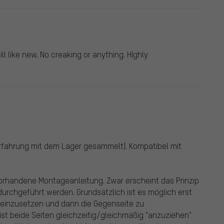
ll like new. No creaking or anything. HIghly
erfahrung mit dem Lager gesammelt). Kompatibel mit
vorhandene Montageanleitung. Zwar erscheint das Prinzip
 durchgeführt werden. Grundsätzlich ist es möglich erst
 einzusetzen und dann die Gegenseite zu
st beide Seiten gleichzeitig/gleichmäßig "anzuziehen"