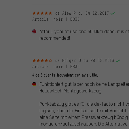
5 sur 5 étoiles
de Aleš P.
au 04.12.2017
Article
: noir | BB30
After 1 year of use and 5000km done, it is sti
recommended!
4 sur 5 étoiles
de Holger O.
au 28.12.2016
Article
: noir | BB30
4 de 5 clients trouvaient cet avis utile.
Funktioniert gut (aber noch keine Langzeit
Hollowtech Montagewerkzeug.
Punktabzug gibt es für die de-facto nicht 
logisch, aber der Einbau sollte mit Vorsicht
eine Seite mit einem Presswerkzeug bündig
montieren/aufzuschrauben. Die Alternative i