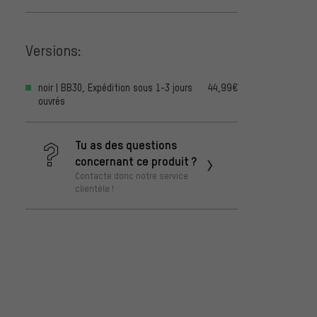
Versions:
noir | BB30, Expédition sous 1-3 jours
44,99€
ouvrés
Tu as des questions
concernant ce produit ?
Contacte donc notre service
clientèle !