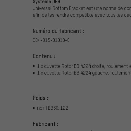
Système UBB
Universal Bottom Bracket est une norme de conc
afin de les rendre compatible avec tous les cad
Numéro du fabricant :
C04-015-01010-0
Contenu :
1 x cuvette Rotor BB 4224 droite, roulement en
1 x cuvette Rotor BB 4224 gauche, roulement 
Poids :
noir | BB30: 122
Fabricant :