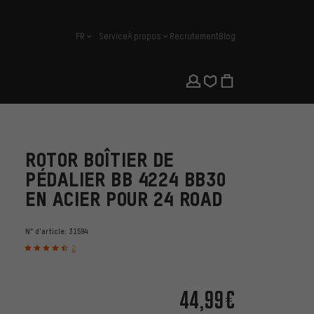
FR
Service
À propos
Recrutement
Blog
français
ROTOR BOÎTIER DE
PÉDALIER BB 4224 BB30
EN ACIER POUR 24 ROAD
N° d'article:
31594
2
44,99€