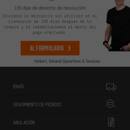
100 días de derecho de devolución
Envíanos la mercancía sin utilizar en el
transcurso de 100 días después de tu
compra y te reembolsaremos el monto del
pago efectuado.
Al formulario
Herbert,
General Operations & Services
Más información
ENVÍO
SEGUIMIENTO DE PEDIDOS
ANULACIÓN