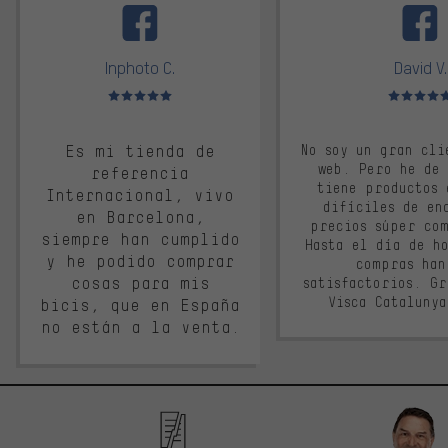
Inphoto C.
David V.
Valoración media: 5 de 5
Valoración m
Es mi tienda de
No soy un gran cli
web. Pero he de
referencia
tiene productos 
Internacional, vivo
difíciles de en
en Barcelona,
precios súper co
siempre han cumplido
Hasta el día de ho
y he podido comprar
compras han
cosas para mis
satisfactorios. G
Visca Cataluny
bicis, que en España
no están a la venta.