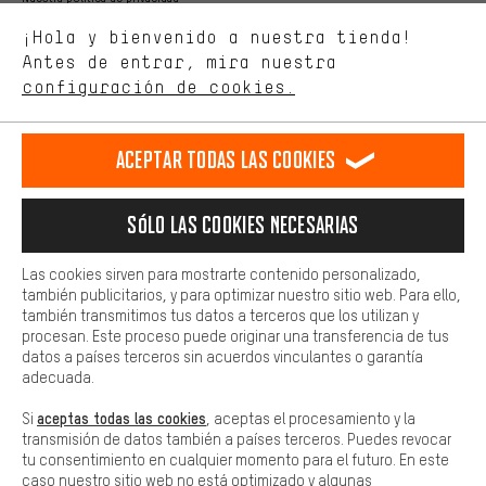
Estamos interesados en lo que buscas y necesitas en nuestra
Idioma"
¡Hola y bienvenido a nuestra tienda!
tienda. Con las cookies de rendimiento, puedes influir en la mejora
de nuestro sitio web y nuestra oferta de la tienda con tu
Antes de entrar, mira nuestra
ES
EN
DE
FR
comportamiento de compra.
español
english
Deutsch
français
configuración de cookies.
Más confort
Haga que su experiencia de compra sea más cómoda. Con las
RESCINDIR EL CONTRATO
Comunidad de Aquisgrán
Programa de afiliados
Aceptar todas las cookies
cookies de comodidad, creamos enlaces a plataformas de redes
sociales. Esto nos permite proporcionarle más contenido e
Aviso Legal
Protección de datos
Condiciones Generales
información útiles. Además, tiene la opción de utilizar servicios
Sólo las cookies necesarias
adicionales que le ayudarán a encontrar los productos adecuados.
Plataforma de reportes
Reciclaje de baterias
Por ejemplo, ofrecemos una función de chat para responder a las
preguntas de forma rápida y sencilla.
Las cookies sirven para mostrarte contenido personalizado,
Configuración de las cookies
Ajusta el contraste
también publicitarios, y para optimizar nuestro sitio web. Para ello,
Básica
también transmitimos tus datos a terceros que los utilizan y
Todos los precios indicados son en euros e sin MwSt, más
Las cookies básicas aseguran que puedas usar nuestro sitio web.
procesan. Este proceso puede originar una transferencia de tus
gastos de envío
Estados Unidos
a
.
datos a países terceros sin acuerdos vinculantes o garantía
adecuada.
aceptas todas las cookies
Si
, aceptas el procesamiento y la
transmisión de datos también a países terceros. Puedes revocar
tu consentimiento en cualquier momento para el futuro. En este
caso nuestro sitio web no está optimizado y algunas