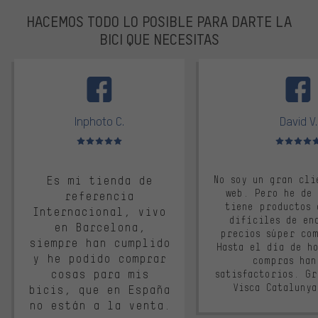
HACEMOS TODO LO POSIBLE PARA DARTE LA
BICI QUE NECESITAS
facebook
Inphoto C.
David V.
Valoración media: 5 de 5
Valoración m
Es mi tienda de
No soy un gran cli
web. Pero he de
referencia
tiene productos 
Internacional, vivo
difíciles de en
en Barcelona,
precios súper co
siempre han cumplido
Hasta el día de ho
y he podido comprar
compras han
cosas para mis
satisfactorios. G
Visca Cataluny
bicis, que en España
no están a la venta.