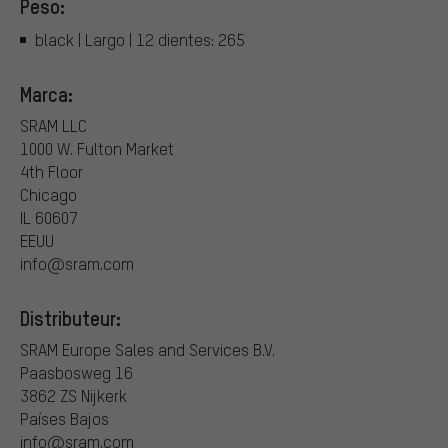
Peso:
black | Largo | 12 dientes: 265
Marca:
SRAM LLC
1000 W. Fulton Market
4th Floor
Chicago
IL 60607
EEUU
info@sram.com
Distributeur:
SRAM Europe Sales and Services B.V.
Paasbosweg 16
3862 ZS Nijkerk
Países Bajos
info@sram.com