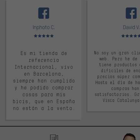
facebook
Inphoto C.
David V.
Valoración media: 5 de 5
Valoración m
Es mi tienda de
No soy un gran cli
web. Pero he de
referencia
tiene productos 
Internacional, vivo
difíciles de en
en Barcelona,
precios súper co
siempre han cumplido
Hasta el día de ho
y he podido comprar
compras han
cosas para mis
satisfactorios. G
Visca Cataluny
bicis, que en España
no están a la venta.