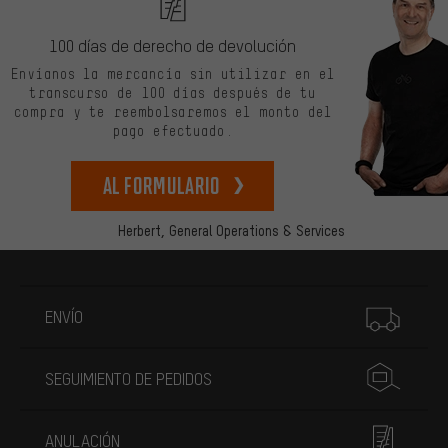
100 días de derecho de devolución
Envíanos la mercancía sin utilizar en el
transcurso de 100 días después de tu
compra y te reembolsaremos el monto del
pago efectuado.
Al formulario
Herbert,
General Operations & Services
Más información
ENVÍO
SEGUIMIENTO DE PEDIDOS
ANULACIÓN