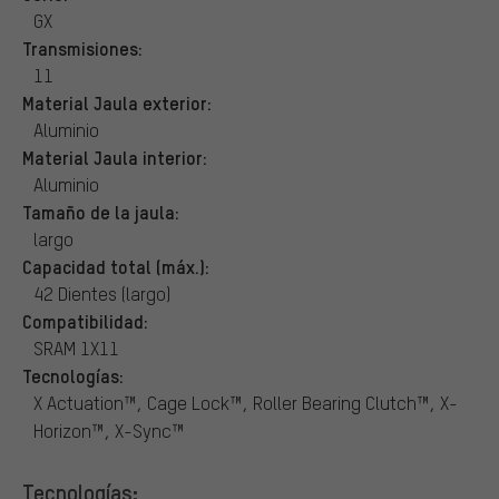
GX
Transmisiones:
11
Material Jaula exterior:
Aluminio
Material Jaula interior:
Aluminio
Tamaño de la jaula:
largo
Capacidad total (máx.):
42 Dientes (largo)
Compatibilidad:
SRAM 1X11
Tecnologías:
X Actuation™, Cage Lock™, Roller Bearing Clutch™, X-
Horizon™, X-Sync™
Tecnologías: