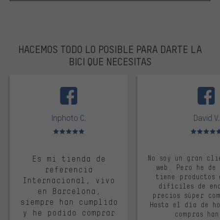
HACEMOS TODO LO POSIBLE PARA DARTE LA
BICI QUE NECESITAS
facebook
Inphoto C.
David V.
Valoración media: 5 de 5
Valoración m
Es mi tienda de
No soy un gran cli
web. Pero he de
referencia
tiene productos 
Internacional, vivo
difíciles de en
en Barcelona,
precios súper co
siempre han cumplido
Hasta el día de ho
y he podido comprar
compras han