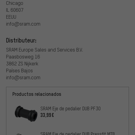
Chicago
IL 60607
EEUU
info@sram.com
Distributeur:
SRAM Europe Sales and Services B.V.
Paasbosweg 16
3862 ZS Nijkerk
Países Bajos
info@sram.com
Productos relacionados
SRAM Eje de pedalier DUB PF30
33,99€
SRAM Eje de pedalier DUB Pressfit MTB