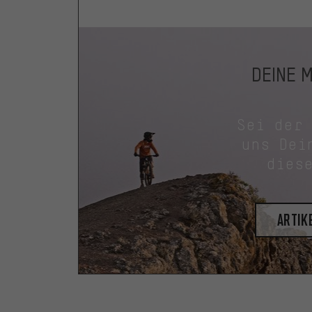
DEINE 
Sei der
uns Dei
dies
Artik