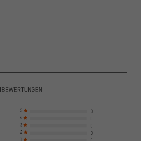
NBEWERTUNGEN
5
0
4
0
3
0
2
0
1
0