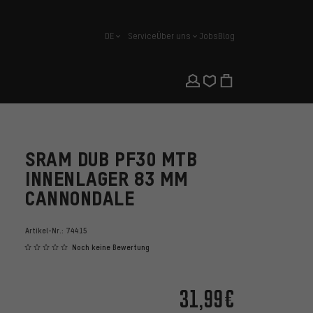
DE
Service
Über uns
Jobs
Blog
Deutsch
SRAM DUB PF30 MTB
INNENLAGER 83 MM
CANNONDALE
Artikel-Nr.:
74415
Noch keine Bewertung
31,99€