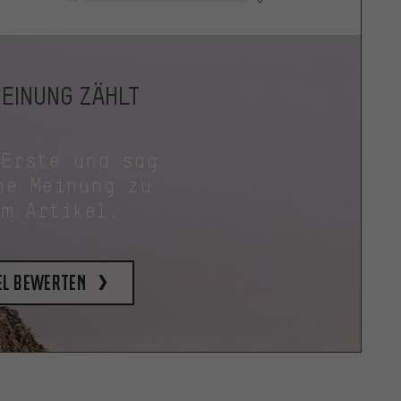
MEINUNG ZÄHLT
 Erste und sag
ne Meinung zu
em Artikel.
el bewerten