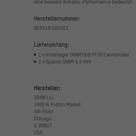
eine bessere Antriebs-Performance bedeutet.
Herstellernummer:
00.6418.028.003
Lieferumfang:
1 x Innenlager SRAM DUB PF30 Cannondale
1 x Spacer SRAM 5,5 mm
Hersteller:
SRAM LLC
1000 W. Fulton Market
4th Floor
Chicago
IL 60607
USA