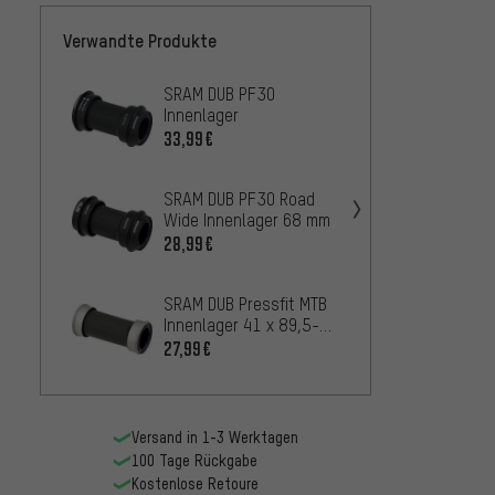
Verwandte Produkte
SRAM DUB PF30
SRAM D
Innenlager
Innen
33,99€
27,99
SRAM DUB PF30 Road
FSA P
Wide Innenlager 68 mm
Innenl
mm
28,99€
25,9
AB
SRAM DUB Pressfit MTB
SRAM 
Innenlager 41 x 89,5-92
68/73
mm
Innenl
27,99€
173,9
Versand in 1-3 Werktagen
100 Tage Rückgabe
Kostenlose Retoure