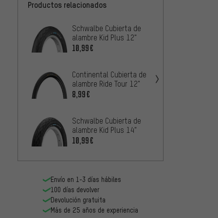
Productos relacionados
Schwalbe Cubierta de
Contin
alambre Kid Plus 12"
plegab
16"
10,99€
23,99
Continental Cubierta de
Schwa
alambre Ride Tour 12"
plegab
Evolut
8,99€
33,99
Super 
Schwalbe Cubierta de
Schwa
alambre Kid Plus 14"
alamb
Perfo
10,99€
21,99
Envío en 1-3 días hábiles
100 días devolver
Devolución gratuita
Más de 25 años de experiencia