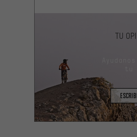
TU OP
Ayudanos
tu
escrib