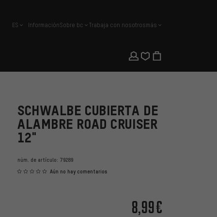
ES
Información
Sobre bc
Trabaja con nosotros
más
español
SCHWALBE CUBIERTA DE
ALAMBRE ROAD CRUISER
12"
núm. de artículo:
79289
Aún no hay comentarios
8,99€