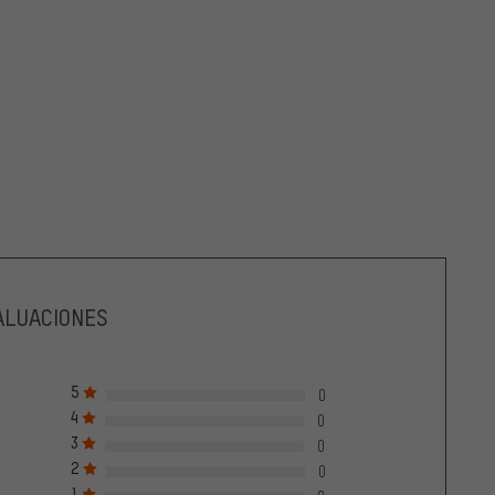
ALUACIONES
5
0
4
0
3
0
2
0
1