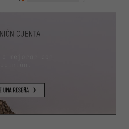
0
INIÓN CUENTA
 a mejorar con
 opinión.
e una reseña