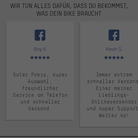
WIR TUN ALLES DAFÜR, DASS DU BEKOMMST,
WAS DEIN BIKE BRAUCHT
facebook
Roy V.
Kevin S.
Bewertungen: 5 von 5
Bewertungen: 5 von 5
Guter Preis, super
Immer extrem
Auswahl,
schneller Versan
freundlicher
Einer meiner
Service am Telefon
Lieblings-
und schneller
Onlineversender
Versand.
und super Suppor
Weiter so!