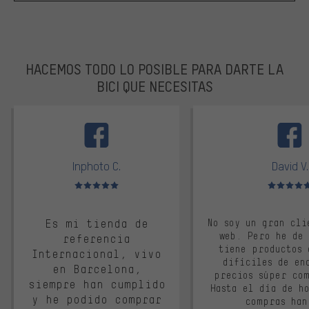
HACEMOS TODO LO POSIBLE PARA DARTE LA
BICI QUE NECESITAS
facebook
Inphoto C.
David V.
Valoración media: 5 de 5
Valoración m
Es mi tienda de
No soy un gran cli
web. Pero he de
referencia
tiene productos 
Internacional, vivo
difíciles de en
en Barcelona,
precios súper co
siempre han cumplido
Hasta el día de ho
y he podido comprar
compras han