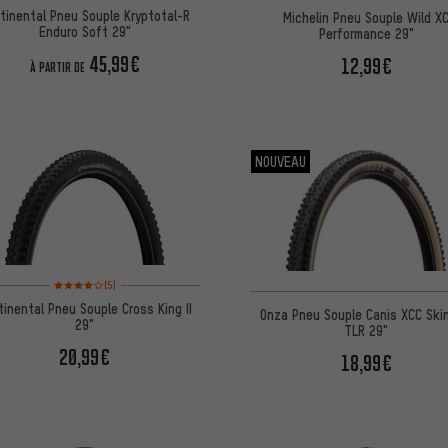
tinental Pneu Souple Kryptotal-R
Michelin Pneu Souple Wild X
Enduro Soft 29"
Performance 29"
45,99€
12,99€
À PARTIR DE
NOUVEAU
Note moyenne : 4 sur 5 d'après 5 avis
(5)
tinental Pneu Souple Cross King II
Onza Pneu Souple Canis XCC Ski
29"
TLR 29"
20,99€
18,99€