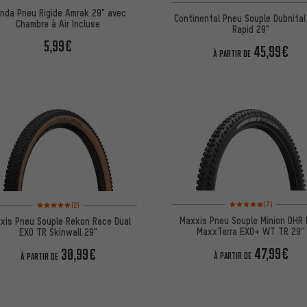
nda Pneu Rigide Amrak 29" avec
Continental Pneu Souple Dubnita
Chambre à Air Incluse
Rapid 29"
5,99€
45,99€
À PARTIR DE
Note moyenne : 5 sur 5 
Note moyenne : 5 sur 5 d'après 2 avis
(7)
(2)
Maxxis Pneu Souple Minion DHR I
xis Pneu Souple Rekon Race Dual
MaxxTerra EXO+ WT TR 29''
EXO TR Skinwall 29"
47,99€
30,99€
À PARTIR DE
À PARTIR DE