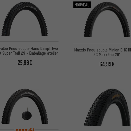
NOUVEAU
albe Pneu souple Hans Dampf Evo
Maxxis Pneu souple Minion DHX D
X Super Trail 29 - Emballage atelier
3C MaxxGrip 29"
25,99€
64,99€
Note moyenne : 4 sur 5 d'après 1 avis
(1)