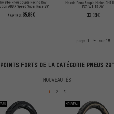
hwalbe Pneu Souple Racing Ray
Maxxis Pneu Souple Minion DHR II
ution ADDIX Speed Super Race 29"
EXO WT TR 29"
35,99€
33,99€
À PARTIR DE
page
sur 18
POINTS FORTS DE LA CATÉGORIE PNEUS 29"
NOUVEAUTÉS
Passer à la page
Passer à la page
Passer à la page
1
2
3
VEAU
NOUVEAU