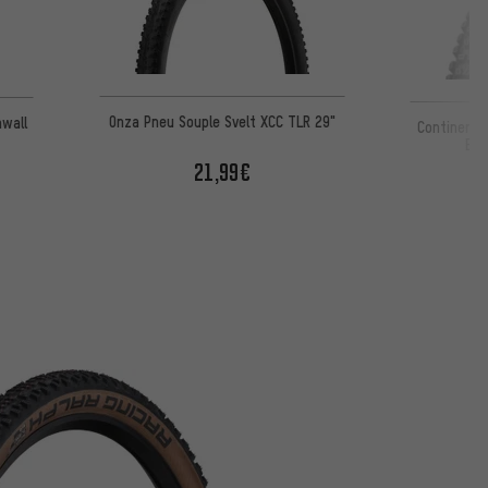
Onza Pneu Souple Svelt XCC TLR 29"
nwall
Continenta
End
21,99€