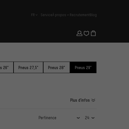
FR
Service
À propos
Recrutement
Blog
français
s 26"
Pneus 27,5"
Pneus 28"
Pneus 29"
Plus d'infos