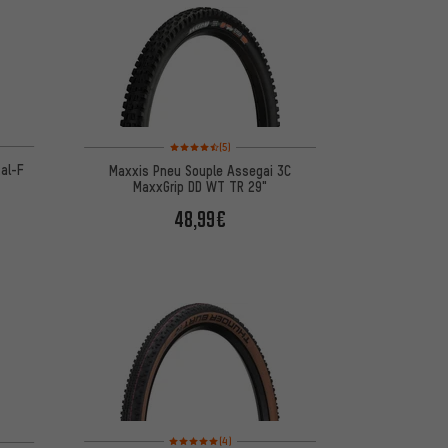
d'après 11 avis
Note moyenne : 4,5 sur 5 d'après 5 avis
(5)
al-F
Maxxis Pneu Souple Assegai 3C
MaxxGrip DD WT TR 29"
48,99€
Note moyenne : 5 sur 5 d'après 4 avis
d'après 1 avis
(4)