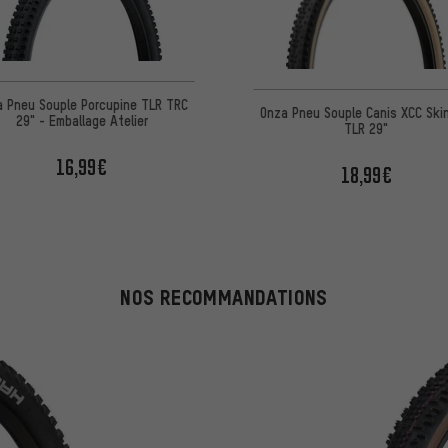
a Pneu Souple Porcupine TLR TRC
Onza Pneu Souple Canis XCC Ski
29" - Emballage Atelier
TLR 29"
16,99€
18,99€
NOS RECOMMANDATIONS