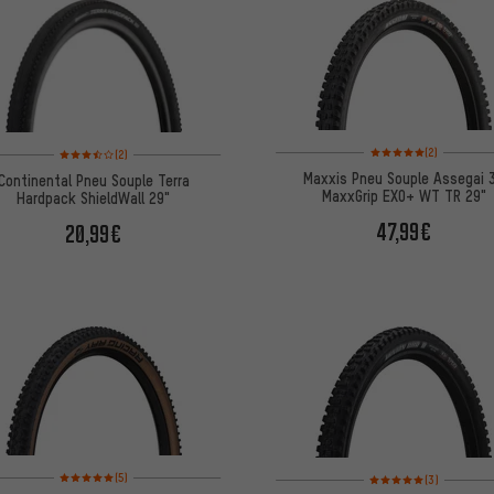
Note moyenne : 5 sur 5 
Note moyenne : 3,5 sur 5 d'après 2 avis
(2)
(2)
Maxxis Pneu Souple Assegai 
Continental Pneu Souple Terra
MaxxGrip EXO+ WT TR 29"
Hardpack ShieldWall 29"
47,99€
20,99€
Note moyenne : 5 sur 5 d'après 5 avis
Note moyenne : 5 sur 5 
(5)
(3)