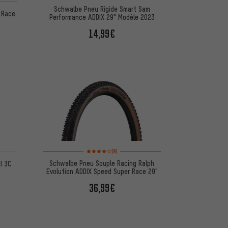
Schwalbe Pneu Rigide Smart Sam
l Race
Performance ADDIX 29" Modèle 2023
14,99€
Note moyenne : 4 sur 5 d'après 9 avis
d'après 7 avis
(9)
Schwalbe Pneu Souple Racing Ralph
I 3C
Evolution ADDIX Speed Super Race 29"
36,99€