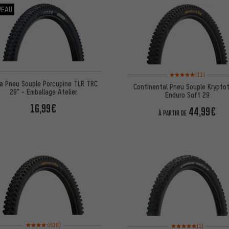
VEAU
Note moyenne : 5 sur 5 
(11)
a Pneu Souple Porcupine TLR TRC
Continental Pneu Souple Kryptot
29" - Emballage Atelier
Enduro Soft 29
16,99€
44,99€
À PARTIR DE
Note moyenne : 4 sur 5 d'après 10 avis
Note moyenne : 5 sur 5 
(10)
(1)