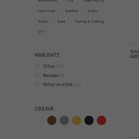
All Mountain
City
Cross Country
Cyclo Cross
Downhill
Enduro
Gravel
Road
Touring & Trekking
VTT
Schw
HIGHLIGHTS
ADDI
Offres
(79)
Nouveau
(9)
Retour en stock
(11)
COULEUR