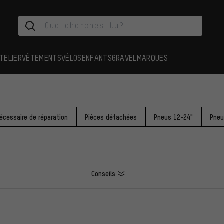
TELIER
VÊTEMENTS
VÉLOS
ENFANTS
GRAVEL
MARQUES
écessaire de réparation
Pièces détachées
Pneus 12-24"
Pneu
Conseils
ES