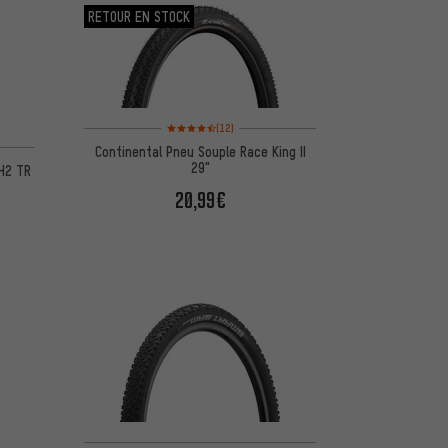
RETOUR EN STOCK
Note moyenne : 4,5 sur 5 d'après 12 avis
(12)
Continental Pneu Souple Race King II
29"
H2 TR
20,99€