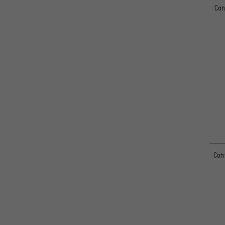
Con
54mm
(18)
56mm
(9)
50mm
(6)
64mm
(3)
59mm
(2)
76mm
(2)
71mm
(1)
53mm
(1)
75mm
(1)
Con