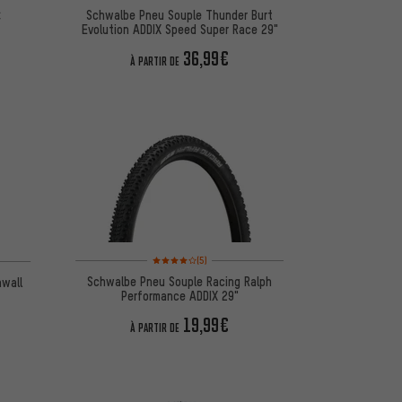
Schwalbe Pneu Souple Thunder Burt
C
Evolution ADDIX Speed Super Race 29"
36,99€
À PARTIR DE
Note moyenne : 4 sur 5 d'après 5 avis
(5)
Schwalbe Pneu Souple Racing Ralph
nwall
Performance ADDIX 29"
19,99€
À PARTIR DE