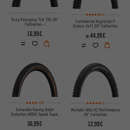
Bewertungen: 5 von 5 basiere
(11)
Onza Porcupine TLR TRC 29"
Continental Kryptotal-F
Faltreifen -
Enduro Soft 29" Faltreifen
Werkstattverpackung
16,99€
44,99€
AB
Bewertungen: 4 von 5 basierend auf 9 Bewertungen
Bewertungen: 5 von 5 basier
(9)
(1)
Schwalbe Racing Ralph
Michelin Wild XC Performance
Evolution ADDIX Speed Super
29" Faltreifen
Race 29" Faltreifen
36,99€
12,99€