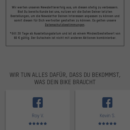
Wir werten unseren Newslettererfolg aus, um diesen stetig zu verbessern.
Bist Du bereits Kunde bei uns, nutzen wir die Daten Deiner letzten
Bestellungen, um die Newsletter Deinen Interessen anpassen zu können und
somit diesen für Dich wertvoller gestalten zu können.
Es gelten unsere
Datenschutzbestimmungen
.
*Gilt 30 Tage ab Ausstellungsdatum und ist ab einem Mindestbestellwert von
60 € gültig. Der Gutschein ist nicht mit anderen Aktionen kombinierbar.
WIR TUN ALLES DAFÜR, DASS DU BEKOMMST,
WAS DEIN BIKE BRAUCHT
facebook
Roy V.
Kevin S.
Bewertungen: 5 von 5
Bewertungen: 5 von 5