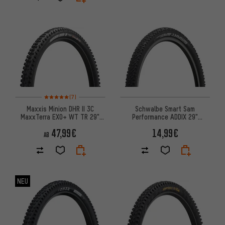
Bewertungen: 5 von 5 basierend auf 7 Bewertungen
(7)
Maxxis Minion DHR II 3C
Schwalbe Smart Sam
MaxxTerra EXO+ WT TR 29"
Performance ADDIX 29"
Faltreifen
Drahtreifen
47,99€
14,99€
AB
NEU