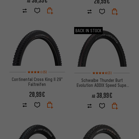
36,99€
20,99€
AB
BACK IN STOCK
Bewertungen: 4 von 5 basierend auf 5 Bewertungen
Bewertungen: 4,5 von 5 basi
(5)
(3)
Continental Cross King II 29"
Schwalbe Thunder Burt
Faltreifen
Evolution ADDIX Speed Super
Ground 29" Faltreifen
20,99€
38,99€
AB