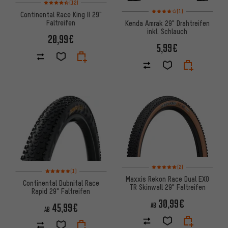
(12)
Bewertungen: 4 von 5 basier
(1)
Continental Race King II 29"
Faltreifen
Kenda Amrak 29" Drahtreifen
inkl. Schlauch
20,99€
5,99€
Bewertungen: 5 von 5 basier
(2)
Bewertungen: 5 von 5 basierend auf 1 Bewertungen
(1)
Maxxis Rekon Race Dual EXO
Continental Dubnital Race
TR Skinwall 29" Faltreifen
Rapid 29" Faltreifen
30,99€
45,99€
AB
AB