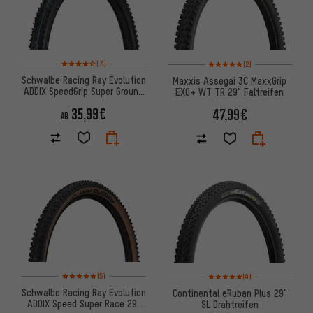
Bewertungen: 4,5 von 5 basierend auf 7 Bewertungen
Bewertungen: 5 von 5 basier
(7)
(2)
Schwalbe Racing Ray Evolution
Maxxis Assegai 3C MaxxGrip
ADDIX SpeedGrip Super Ground
EXO+ WT TR 29" Faltreifen
29" Faltreifen
35,99€
47,99€
AB
Bewertungen: 5 von 5 basierend auf 5 Bewertungen
Bewertungen: 5 von 5 basier
(5)
(4)
Schwalbe Racing Ray Evolution
Continental eRuban Plus 29"
ADDIX Speed Super Race 29"
SL Drahtreifen