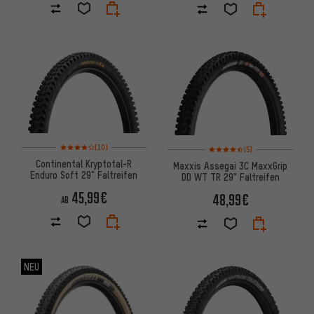
Bewertungen: 4 von 5 basierend auf 10 Bewertungen
Bewertungen: 4,5 von 5 basi
(10)
(5)
Continental Kryptotal-R
Maxxis Assegai 3C MaxxGrip
Enduro Soft 29" Faltreifen
DD WT TR 29" Faltreifen
45,99€
48,99€
AB
NEU