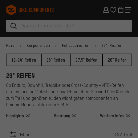
Zur Hauptnavigation springen
Zur Kategorienavigation springen
Zum Inhalt springen
Zu Marken und Newsletter springen
Zur Fußzeile springen
bike-components.de Startseite
Home
Komponenten
Fahrradreifen
29" Reifen
12-24" Reifen
26" Reifen
27,5" Reifen
28" Reifen
29" REIFEN
Ob Enduro, Downhill, Trailbike oder Cross-Country – MTB-Reifen
gibt es für eine Vielzahl an Einsatzbereichen. Sie sind Dein Kontakt
zum Trail und gehören zu den wichtigsten Komponenten an
Deinem Mountainbike oder E-MTB.
Highlights
Beratung
Weitere Infos
Filter
415 Artikel