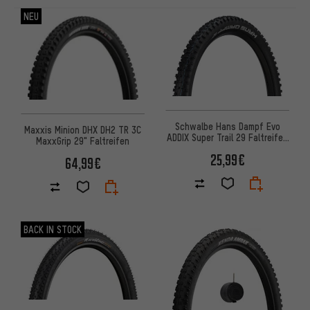
ARTIKEL
NEU
Schwalbe Hans Dampf Evo
Maxxis Minion DHX DH2 TR 3C
ADDIX Super Trail 29 Faltreifen
MaxxGrip 29" Faltreifen
- Werkstattverpackung
25,99€
64,99€
BACK IN STOCK
Bewertungen: 4,5 von 5 basierend auf 12 Bewertungen