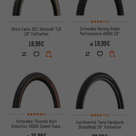
Bewertungen: 4 von 5 basier
(5)
Schwalbe Racing Ralph
Onza Canis XCC Skinwall TLR
Performance ADDIX 29"
29" Faltreifen
Faltreifen
19,99€
18,99€
AB
Bewertungen: 5 von 5 basierend auf 4 Bewertungen
Bewertungen: 3,5 von 5 basi
(4)
(2)
Schwalbe Thunder Burt
Continental Terra Hardpack
Evolution ADDIX Speed Super
ShieldWall 29" Faltreifen
Race 29" Faltreifen