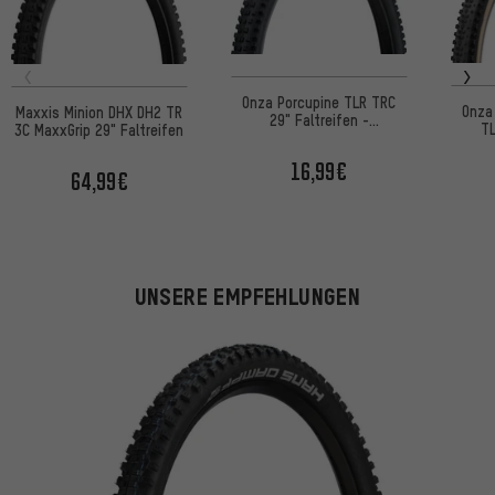
Onza Porcupine TLR TRC
Onza
Maxxis Minion DHX DH2 TR
29" Faltreifen -
TL
3C MaxxGrip 29" Faltreifen
Werkstattverpackung
16,99€
64,99€
UNSERE EMPFEHLUNGEN