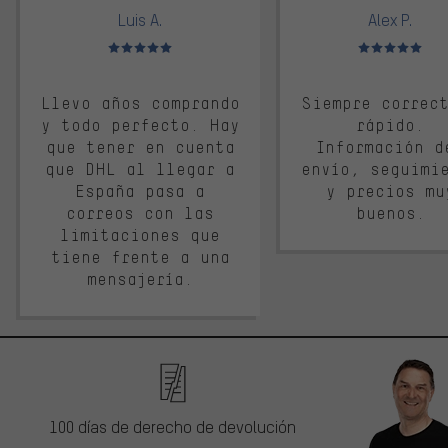
Luis A.
Alex P.
Valoración media: 5 de 5
Valoración media: 
Llevo años comprando
Siempre correc
y todo perfecto. Hay
rápido.
que tener en cuenta
Información d
que DHL al llegar a
envío, seguimi
España pasa a
y precios mu
correos con las
buenos.
limitaciones que
tiene frente a una
mensajería.
100 días de derecho de devolución