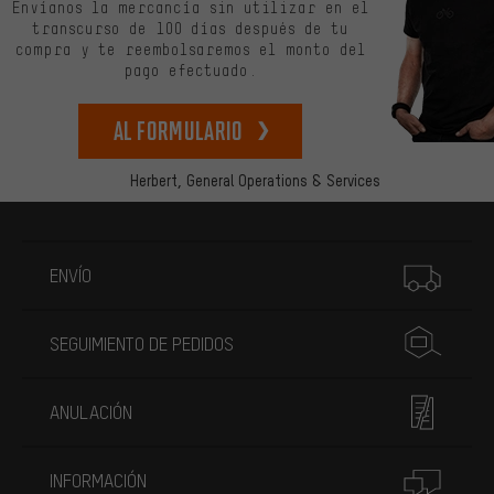
Envíanos la mercancía sin utilizar en el
transcurso de 100 días después de tu
compra y te reembolsaremos el monto del
pago efectuado.
Al formulario
Herbert,
General Operations & Services
Más información
ENVÍO
SEGUIMIENTO DE PEDIDOS
ANULACIÓN
INFORMACIÓN