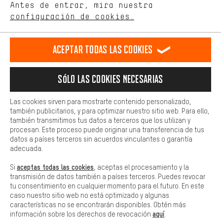
de nuestro sitio web y nuestra oferta de la tienda con tu
Antes de entrar, mira nuestra
ES
EN
DE
FR
comportamiento de compra.
español
english
Deutsch
français
configuración de cookies.
Más confort
Haga que su experiencia de compra sea más cómoda. Con las
RESCINDIR EL CONTRATO
Comunidad de Aquisgrán
Programa de afiliados
Aceptar todas las cookies
cookies de comodidad, creamos enlaces a plataformas de redes
sociales. Esto nos permite proporcionarle más contenido e
Aviso Legal
Protección de datos
Condiciones Generales
información útiles. Además, tiene la opción de utilizar servicios
Sólo las cookies necesarias
adicionales que le ayudarán a encontrar los productos adecuados.
Plataforma de reportes
Reciclaje de baterias
Por ejemplo, ofrecemos una función de chat para responder a las
preguntas de forma rápida y sencilla.
Configuración de las cookies
Ajusta el contraste
Las cookies sirven para mostrarte contenido personalizado,
también publicitarios, y para optimizar nuestro sitio web. Para ello,
Básica
Todos los precios indicados son en euros e sin MwSt, más
también transmitimos tus datos a terceros que los utilizan y
Las cookies básicas aseguran que puedas usar nuestro sitio web.
procesan. Este proceso puede originar una transferencia de tus
gastos de envío
Estados Unidos
a
.
datos a países terceros sin acuerdos vinculantes o garantía
adecuada.
aceptas todas las cookies
Si
, aceptas el procesamiento y la
transmisión de datos también a países terceros. Puedes revocar
tu consentimiento en cualquier momento para el futuro. En este
caso nuestro sitio web no está optimizado y algunas
características no se encontrarán disponibles. Obtén más
aquí
información sobre los derechos de revocación
.