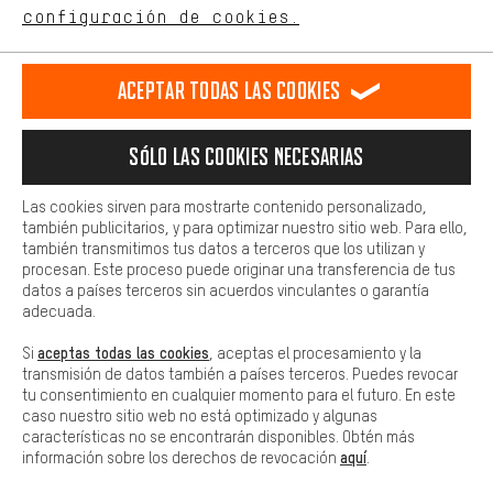
ES
EN
DE
FR
comportamiento de compra.
español
english
Deutsch
français
configuración de cookies.
Más confort
Haga que su experiencia de compra sea más cómoda. Con las
RESCINDIR EL CONTRATO
Comunidad de Aquisgrán
Programa de afiliados
Aceptar todas las cookies
cookies de comodidad, creamos enlaces a plataformas de redes
sociales. Esto nos permite proporcionarle más contenido e
Aviso Legal
Protección de datos
Condiciones Generales
información útiles. Además, tiene la opción de utilizar servicios
Sólo las cookies necesarias
adicionales que le ayudarán a encontrar los productos adecuados.
Plataforma de reportes
Reciclaje de baterias
Por ejemplo, ofrecemos una función de chat para responder a las
preguntas de forma rápida y sencilla.
Configuración de las cookies
Ajusta el contraste
Las cookies sirven para mostrarte contenido personalizado,
también publicitarios, y para optimizar nuestro sitio web. Para ello,
Básica
Todos los precios indicados son en euros e sin MwSt, más
también transmitimos tus datos a terceros que los utilizan y
Las cookies básicas aseguran que puedas usar nuestro sitio web.
procesan. Este proceso puede originar una transferencia de tus
gastos de envío
Estados Unidos
a
.
datos a países terceros sin acuerdos vinculantes o garantía
adecuada.
aceptas todas las cookies
Si
, aceptas el procesamiento y la
transmisión de datos también a países terceros. Puedes revocar
tu consentimiento en cualquier momento para el futuro. En este
caso nuestro sitio web no está optimizado y algunas
características no se encontrarán disponibles. Obtén más
aquí
información sobre los derechos de revocación
.