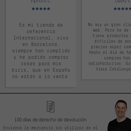
Inphoto C.
David V.
Valoración media: 5 de 5
Valoración m
Es mi tienda de
No soy un gran cli
web. Pero he de
referencia
tiene productos 
Internacional, vivo
difíciles de en
en Barcelona,
precios súper co
siempre han cumplido
Hasta el día de ho
y he podido comprar
compras han
cosas para mis
satisfactorios. G
Visca Cataluny
bicis, que en España
no están a la venta.
100 días de derecho de devolución
Envíanos la mercancía sin utilizar en el