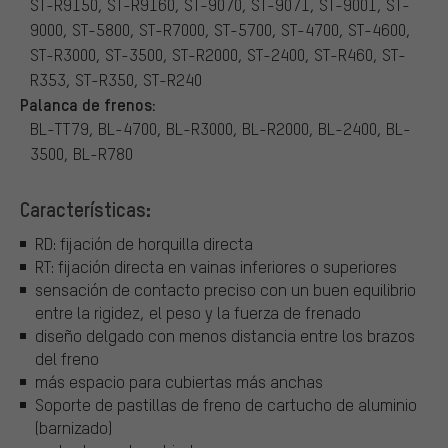
ST-R9150, ST-R9160, ST-9070, ST-9071, ST-9001, ST-
9000, ST-5800, ST-R7000, ST-5700, ST-4700, ST-4600,
ST-R3000, ST-3500, ST-R2000, ST-2400, ST-R460, ST-
R353, ST-R350, ST-R240
Palanca de frenos:
BL-TT79, BL-4700, BL-R3000, BL-R2000, BL-2400, BL-
3500, BL-R780
Características:
RD: fijación de horquilla directa
RT: fijación directa en vainas inferiores o superiores
sensación de contacto preciso con un buen equilibrio
entre la rigidez, el peso y la fuerza de frenado
diseño delgado con menos distancia entre los brazos
del freno
más espacio para cubiertas más anchas
Soporte de pastillas de freno de cartucho de aluminio
(barnizado)