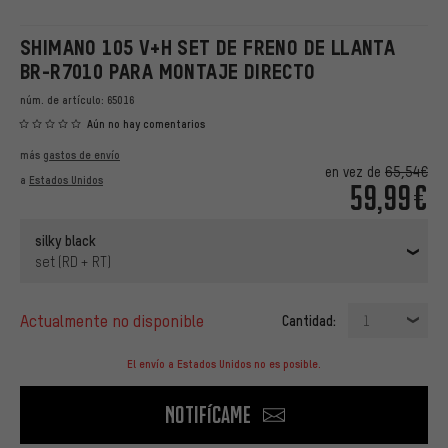
SHIMANO 105 V+H SET DE FRENO DE LLANTA
BR-R7010 PARA MONTAJE DIRECTO
núm. de artículo:
65016
Aún no hay comentarios
más
gastos de envío
en vez de
65,54€
a
Estados Unidos
59,99€
silky black
set (RD + RT)
actualmente no disponible
Cantidad:
1
El envío a Estados Unidos no es posible.
Notifícame