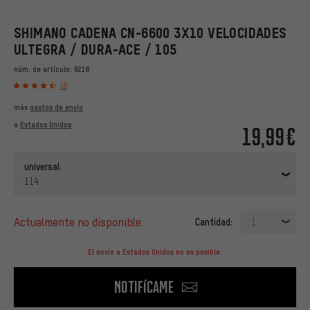
SHIMANO CADENA CN-6600 3X10 VELOCIDADES
ULTEGRA / DURA-ACE / 105
núm. de artículo:
9218
18
más
gastos de envío
a
Estados Unidos
19,99€
universal
114
actualmente no disponible
Cantidad:
1
El envío a Estados Unidos no es posible.
Notifícame