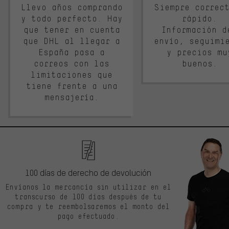
Llevo años comprando
Siempre correc
y todo perfecto. Hay
rápido.
que tener en cuenta
Información d
que DHL al llegar a
envío, seguimi
España pasa a
y precios mu
correos con las
buenos.
limitaciones que
tiene frente a una
mensajería.
100 días de derecho de devolución
Envíanos la mercancía sin utilizar en el
transcurso de 100 días después de tu
compra y te reembolsaremos el monto del
pago efectuado.