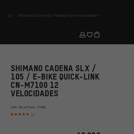
ES
Información
Sobre bc
Trabaja con nosotros
más
español
SHIMANO CADENA SLX /
105 / E-BIKE QUICK-LINK
CN-M7100 12
VELOCIDADES
núm. de artículo:
71462
13