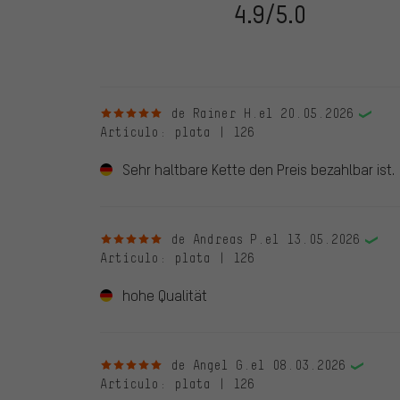
28. 05. 2022. Se incluyeron también evaluaciones anter
4.9/5.0
evaluado en nuestra tienda. Estos comentarios no llev
debidamente.
5 de 5 estrellas
de Rainer H.
el 20.05.2026
Artículo
: plata | 126
Sehr haltbare Kette den Preis bezahlbar ist.
5 de 5 estrellas
de Andreas P.
el 13.05.2026
Artículo
: plata | 126
hohe Qualität
5 de 5 estrellas
de Angel G.
el 08.03.2026
Artículo
: plata | 126