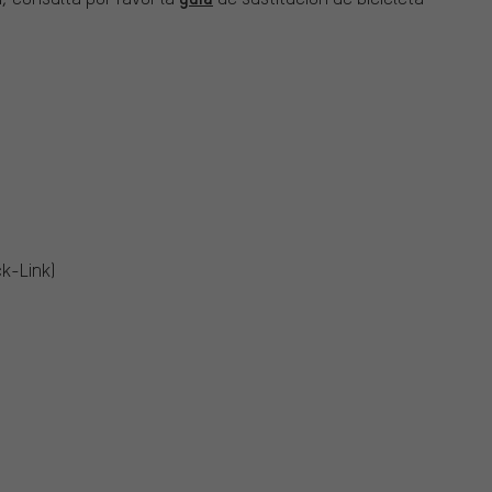
ck-Link)
0