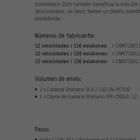
transmisión. Esto también beneficia la vida út
direccionales, es decir, tienen un diseño asimé
predefinida.
Números de fabricante:
12 velocidades / 116 eslabones:
I-CNM71001
12 velocidades / 126 eslabones:
I-CNM71001
12 velocidades / 138 eslabones:
I-CNM71001
Volumen de envío:
1 x Cadena Shimano SLX / 105 CN-M7100
1 x Cierre de cadena Shimano SM-CN910-12
Peso:
plata | 116: 252 g (bezogen auf 114 Glieder)