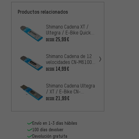
Productos relacionados
Shimano Cadena XT /
Shima
Ultegra / E-Bike Quick-
Cadena
Link CN-M8100 12
Link 
25,99€
1
DESDE
DESDE
velocidades
veloc
Shimano Cadena de 12
Shima
velocidades CN-M6100
CN-M6
Quick-Link
veloc
14,99€
10,99
DESDE
Shimano Cadena Ultegra
Shima
/ XT / E-Bike CN-
Dura-A
HG701-11 11
Quick
21,99€
4
DESDE
DESDE
velocidades
12 ve
Envío en 1-3 días hábiles
100 días devolver
Devolución gratuita