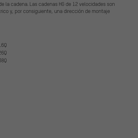
il de la cadena. Las cadenas HG de 12 velocidades son
trico y, por consiguiente, una dirección de montaje
16Q
26Q
38Q