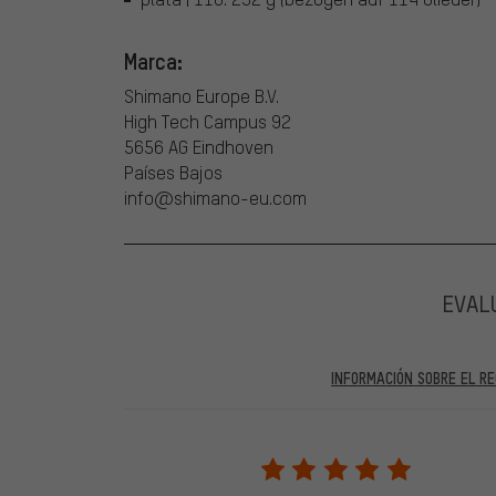
Marca:
Shimano Europe B.V.
High Tech Campus 92
5656 AG Eindhoven
Países Bajos
info@shimano-eu.com
EVAL
INFORMACIÓN SOBRE EL RE
En las evaluaciones publicadas se encuentran anteriores 
2022 solo se publicarán evaluaciones verificadas, lo q
Solo desbloqueamos la evaluación después de comprob
verificadas llevan una marca verde, que se aplica a tod