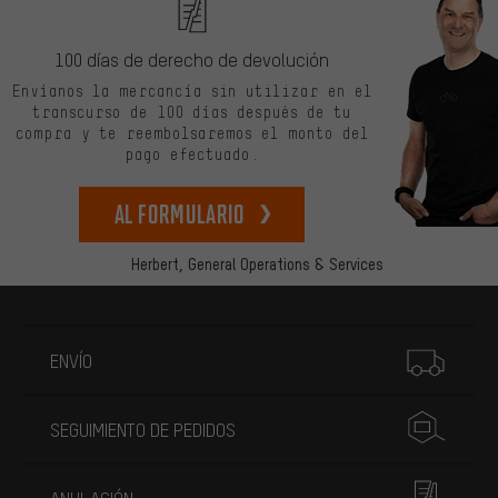
100 días de derecho de devolución
Envíanos la mercancía sin utilizar en el
transcurso de 100 días después de tu
compra y te reembolsaremos el monto del
pago efectuado.
Al formulario
Herbert,
General Operations & Services
Más información
ENVÍO
SEGUIMIENTO DE PEDIDOS