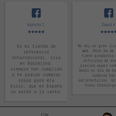
facebook
Inphoto C.
David V.
Valoración media: 5 de 5
Valoración m
Es mi tienda de
No soy un gran cli
web. Pero he de
referencia
tiene productos 
Internacional, vivo
difíciles de en
en Barcelona,
precios súper co
siempre han cumplido
Hasta el día de ho
y he podido comprar
compras han
cosas para mis
satisfactorios. G
Visca Cataluny
bicis, que en España
no están a la venta.