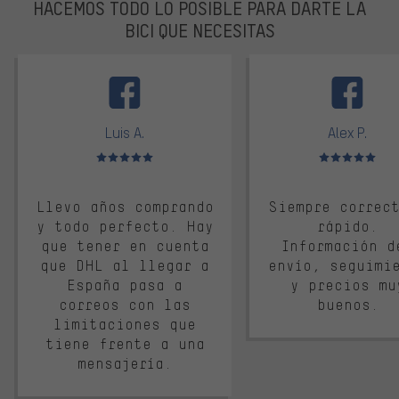
HACEMOS TODO LO POSIBLE PARA DARTE LA
BICI QUE NECESITAS
facebook
Luis A.
Alex P.
Valoración media: 5 de 5
Valoración media: 
Llevo años comprando
Siempre correc
y todo perfecto. Hay
rápido.
que tener en cuenta
Información d
que DHL al llegar a
envío, seguimi
España pasa a
y precios mu
correos con las
buenos.
limitaciones que
tiene frente a una
mensajería.