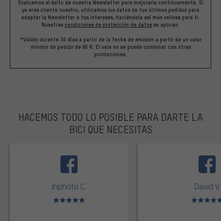
Evaluamos el éxito de nuestra Newsletter para mejorarla continuamente. Si
ya eres cliente nuestro, utilizamos los datos de tus últimos pedidos para
adaptar la Newsletter a tus intereses, haciéndola así más valiosa para ti.
Nuestras
condiciones de protección de datos
se aplican.
*Válido durante 30 días a partir de la fecha de emisión a partir de un valor
mínimo de pedido de 60 €. El vale no se puede combinar con otras
promociones.
HACEMOS TODO LO POSIBLE PARA DARTE LA
BICI QUE NECESITAS
facebook
Inphoto C.
David V.
Valoración media: 5 de 5
Valoración m