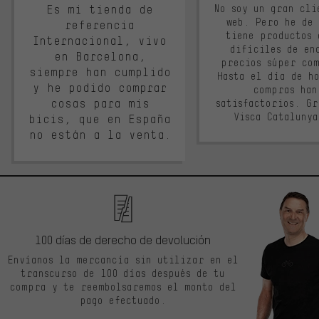
Es mi tienda de
No soy un gran cli
web. Pero he de
referencia
tiene productos 
Internacional, vivo
difíciles de en
en Barcelona,
precios súper co
siempre han cumplido
Hasta el día de ho
y he podido comprar
compras han
cosas para mis
satisfactorios. G
Visca Cataluny
bicis, que en España
no están a la venta.
100 días de derecho de devolución
Envíanos la mercancía sin utilizar en el
transcurso de 100 días después de tu
compra y te reembolsaremos el monto del
pago efectuado.