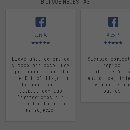
BICI QUE NECESITAS
facebook
Luis A.
Alex P.
Valoración media: 5 de 5
Valoración media: 
Llevo años comprando
Siempre correc
y todo perfecto. Hay
rápido.
que tener en cuenta
Información d
que DHL al llegar a
envío, seguimi
España pasa a
y precios mu
correos con las
buenos.
limitaciones que
tiene frente a una
mensajería.