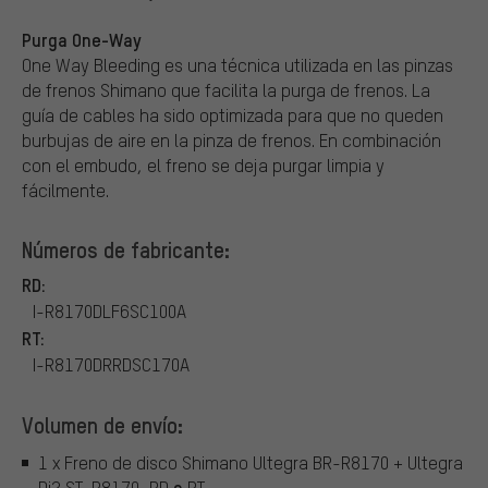
Purga One-Way
One Way Bleeding es una técnica utilizada en las pinzas
de frenos Shimano que facilita la purga de frenos. La
guía de cables ha sido optimizada para que no queden
burbujas de aire en la pinza de frenos. En combinación
con el embudo, el freno se deja purgar limpia y
fácilmente.
Números de fabricante:
RD:
I-R8170DLF6SC100A
RT:
I-R8170DRRDSC170A
Volumen de envío:
1 x Freno de disco Shimano Ultegra BR-R8170 + Ultegra
o
Di2 ST-R8170, RD
RT