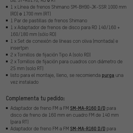
1 x Línea de frenos Shimano SM-BH90-JK-SSR 1000 mm
o
(RD)
1700 mm (RT)
1 Par de pastillas de frenos Shimano
1 x Adaptador de frenos de disco para RD 140/160 +
160/180 mm (sólo RD)
1 x Set de conexión de líneas con oliva (montada) e
insertpin
2 x Tornillos de fijación Tipo A (solo RD)
2 x Tornillos de fijación para cuadros con diámetro de
25 mm (solo RT)
purga
listo para el montaje, lleno, se recomienda
una
vez instalado
Complementa tu pedido:
SM-MA-R160 D/D
Adaptador de freno FM a FM
para
disco de freno de 160 mm en cuadro FM de 140 mm
(para RT)
SM-MA-R160 D/D
Adaptador de freno FM a FM
para