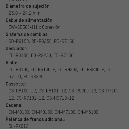
Diámetro de sujeción:
23,8 - 24,2 mm
Cable de alimentación:
EW-SD300-I (1 x Conexión)
Sistema de cambios:
RD-R8150, RD-R9250, RD-R7150
Desviador:
FD-R8150, FD-R9250, FD-R7150
Biela:
FC-R8100, FC-R8100-P, FC-R9200, FC-R9200-P, FC-
R7100, FC-RS520
Cassette:
CS-R8100-12, CS-R8101-12, CS-R9200-12, CS-R7100-
12, CS-R7101-12, CS-HG710-12
Cadena:
CN-M8100, CN-M9100, CN-M7100, CN-M6100
Palanca de frenos adicional:
BL-RX812