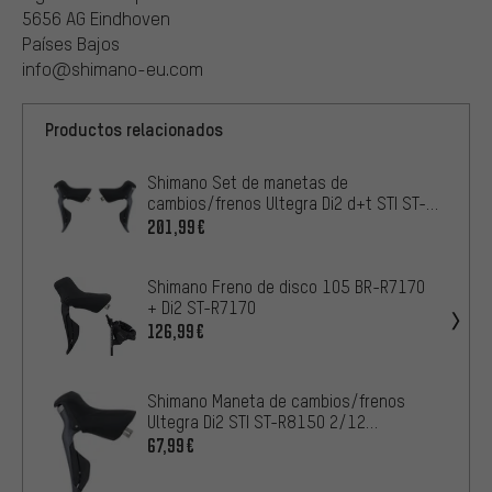
5656 AG Eindhoven
Países Bajos
info@shimano-eu.com
Productos relacionados
Shimano Set de manetas de
cambios/frenos Ultegra Di2 d+t STI ST-
R8150 2/12 v.
201,99€
Shimano Freno de disco 105 BR-R7170
+ Di2 ST-R7170
126,99€
Shimano Maneta de cambios/frenos
Ultegra Di2 STI ST-R8150 2/12
velocidades
67,99€