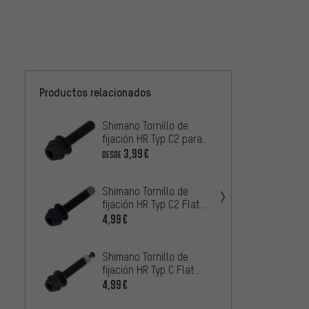
Productos relacionados
Shimano Tornillo de
Shiman
fijación HR Typ C2 para
monta
Flat Mount BR-R8170 /
de fre
3,99€
3,99€
DESDE
BR-R7170
Mount
Shimano Tornillo de
Shiman
fijación HR Typ C2 Flat
fijaci
Mount para Dura-Ace
Flat M
4,99€
0,99€
BR-R9270
Shimano Tornillo de
Shiman
fijación HR Typ C Flat
pinza 
Mount para Dura-Ace
4,99€
para 
1,99€
/ M61