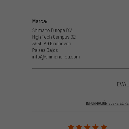
Marca:
Shimano Europe B.V.
High Tech Campus 92
5656 AG Eindhoven
Países Bajos
info@shimano-eu.com
EVA
INFORMACIÓN SOBRE EL RE
En las evaluaciones publicadas se encuentran anteriores 
2022 solo se publicarán evaluaciones verificadas, lo q
Solo desbloqueamos la evaluación después de comprob