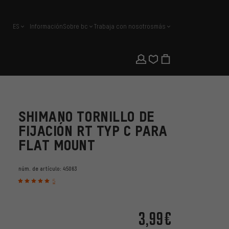
ES
Información
Sobre bc
Trabaja con nosotros
más
español
SHIMANO TORNILLO DE
FIJACIÓN RT TYP C PARA
FLAT MOUNT
núm. de artículo:
45063
5
3,99€