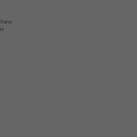
 freno
mm