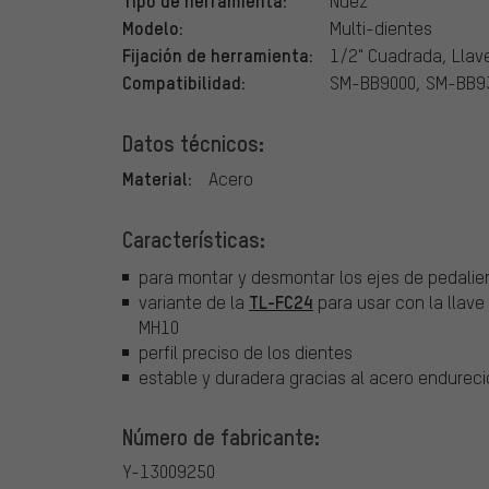
Tipo de herramienta:
Nuez
Modelo:
Multi-dientes
Fijación de herramienta:
1/2" Cuadrada, Lla
Compatibilidad:
SM-BB9000, SM-BB9
Datos técnicos:
Material:
Acero
Características:
para montar y desmontar los ejes de pedali
TL-FC24
variante de la
para usar con la llave
MH10
perfil preciso de los dientes
estable y duradera gracias al acero endurec
Número de fabricante:
Y-13009250