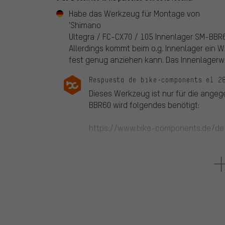
Habe das Werkzeug für Montage von
'Shimano
Ultegra / FC-CX70 / 105 Innenlager SM-BBR60 
Allerdings kommt beim o.g. Innenlager ein 
fest genug anziehen kann. Das Innenlagerwe
Respuesta de bike-components el 2
Dieses Werkzeug ist nur für die ange
BBR60 wird folgendes benötigt:
https://www.bike-components.de/d
Unbenutzte Artikel kannst du uns ger
dazu auch unsere FAQ.
5 de 5 estrellas
de Dieter T.
el 17.02.2019
Artículo
: negro