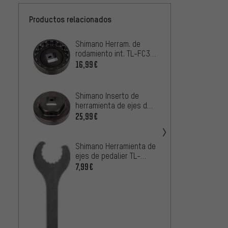
Productos relacionados
Shimano Herram. de
Shima
rodamiento int. TL-FC37
ejes d
Hollowtech II SM-BBR60
FC36 H
16,99€
25,99
/ BB-MT800
Shimano Inserto de
herramienta de ejes de
pedalier TL-FC33
25,99€
Hollowtech II
Shimano Herramienta de
ejes de pedalier TL-
FC32 Hollowtech II
7,99€