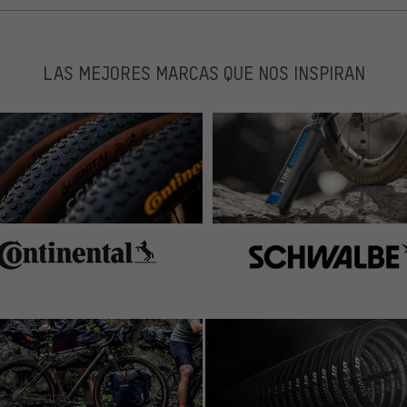
y am Steuerrohr gebraucht und das passt perfekt und
LAS MEJORES MARCAS QUE NOS INSPIRAN
r Lagerbehandlung als TL-FC32, der einfach nur jedes
kt, doch für deutlich weniger Geld gibt es bereits
die mit einer viel größeren Bandbreite an Lagern
it dem Schlüssel und selbst bei Shimanolagerschalen muß
sen, daß man nicht versehentlich abrutscht. Kurz: Dem