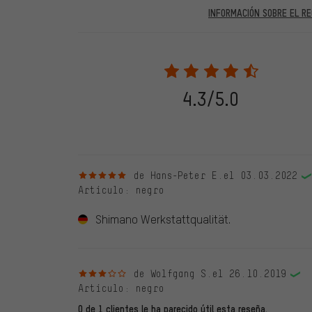
INFORMACIÓN SOBRE EL RE
En las evaluaciones publicadas se encuentran anteriores 
2022 solo se publicarán evaluaciones verificadas, lo q
Solo desbloqueamos la evaluación después de comprob
verificadas llevan una marca verde, que se aplica a tod
28. 05. 2022. Se incluyeron también evaluaciones anter
4.3/5.0
evaluado en nuestra tienda. Estos comentarios no llev
debidamente.
5 de 5 estrellas
de Hans-Peter E.
el 03.03.2022
Artículo
: negro
Shimano Werkstattqualität.
3 de 5 estrellas
de Wolfgang S.
el 26.10.2019
Artículo
: negro
0 de 1 clientes le ha parecido útil esta reseña.