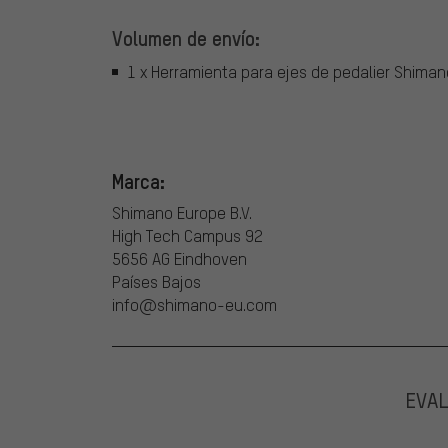
Volumen de envío:
1 x Herramienta para ejes de pedalier Shima
Marca:
Shimano Europe B.V.
High Tech Campus 92
5656 AG Eindhoven
Países Bajos
info@shimano-eu.com
EVA