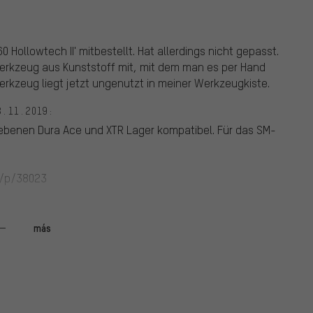
Hollowtech II' mitbestellt. Hat allerdings nicht gepasst.
Werkzeug aus Kunststoff mit, mit dem man es per Hand
rkzeug liegt jetzt ungenutzt in meiner Werkzeugkiste.
8.11.2019:
gebenen Dura Ace und XTR Lager kompatibel. Für das SM-
e/p/38023
n bis 100 Tage nach der Bestellung zurücksenden. Siehe
más