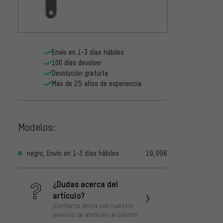
Shiman
pedali
Hollow
2,99€
BBR60
Shiman
Envío en 1-3 días hábiles
rod. i
100 días devolver
Hollow
2,99€
Devolución gratuita
BB900
Más de 25 años de experiencia
Modelos:
negro, Envío en 1-3 días hábiles
19,99€
¿Dudas acerca del
artículo?
¡Contacta ahora con nuestro
servicio de atención al cliente!