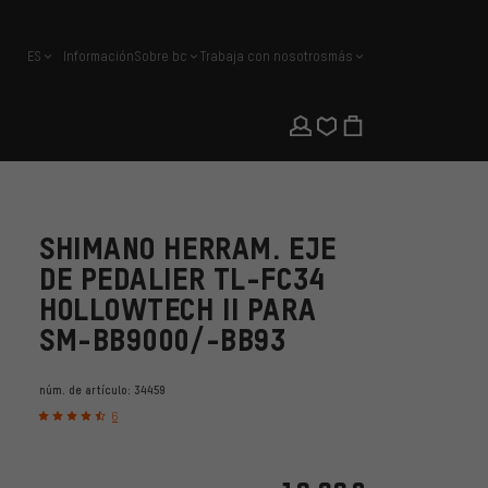
ES
Información
Sobre bc
Trabaja con nosotros
más
español
SHIMANO HERRAM. EJE
DE PEDALIER TL-FC34
HOLLOWTECH II PARA
SM-BB9000/-BB93
núm. de artículo:
34459
6