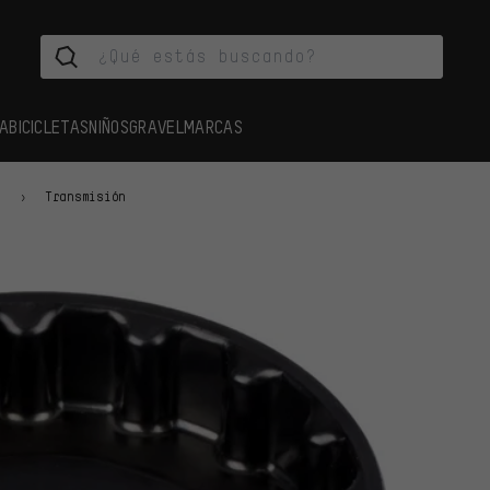
A
BICICLETAS
NIÑOS
GRAVEL
MARCAS
s
Transmisión