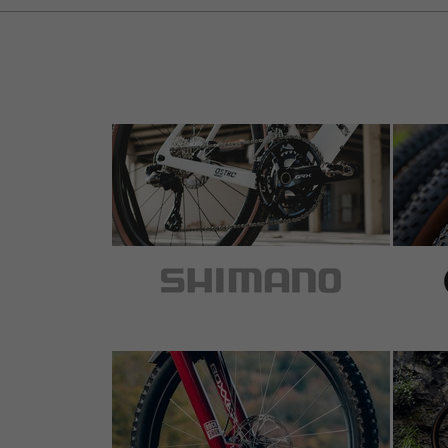
1 de 1 clientes le ha parecido útil esta reseña.
Ich habe das Teil für mein Cannondale Left
dazu ist der Preis super
3 de 5 estrellas
de Stefan G.
el 26.11.2017
1 de 1 clientes le ha parecido útil esta reseña.
Schon ein deutlicher Qualitätssprung in de
Lager bei der Montage und Demontage vermac
bessere Lagerwerkzeuge mit 1/2" Aufnahme, 
kompatibel sind. GXP z.B. geht gar nicht m
man äußerst vorsichtig arbeiten und aufpas
Aufsatz fehlt es einfach an Tiefe.
5 de 5 estrellas
de José D.
el 31.12.2016
Artículo
: negro