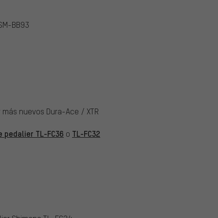
 SM-BB93
er más nuevos Dura-Ace / XTR
e pedalier TL-FC36
TL-FC32
o