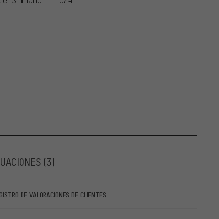
lier Shimano TL-FC24
LUACIONES
(3)
GISTRO DE VALORACIONES DE CLIENTES
al 28. 05. 2022 y posteriores al 28. 05. 2022. A partir del 28. 05.