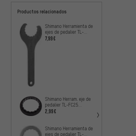
Productos relacionados
Shimano Herramienta de
Shiman
ejes de pedalier TL-
herram
FC32 Hollowtech II
pedali
7,99€
25,99
Hollow
Shima
rodami
Hollow
16,99
/ BB-
Shiman
pedali
Hollow
Shimano Herram. eje de
19,99
BB900
pedalier TL-FC25
Hollowtech II SM-
2,99€
BBR60/BB-MT800
Shimano Herramienta de
ejes de pedalier TL-