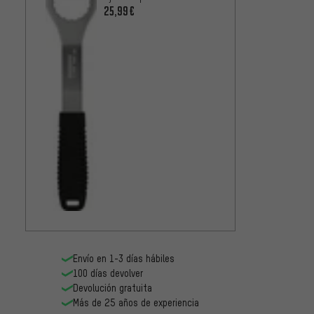
FC36 Hollowtech II
25,99€
Envío en 1-3 días hábiles
100 días devolver
Devolución gratuita
Más de 25 años de experiencia