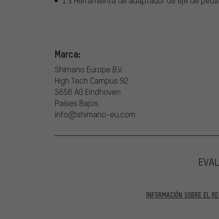
1 x Herramienta de adaptador de eje de peda
Marca:
Shimano Europe B.V.
High Tech Campus 92
5656 AG Eindhoven
Países Bajos
info@shimano-eu.com
EVA
INFORMACIÓN SOBRE EL RE
En las evaluaciones publicadas se encuentran anteriores 