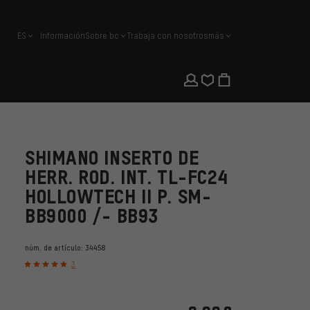
ES
Información
Sobre bc
Trabaja con nosotros
más
español
SHIMANO INSERTO DE
HERR. ROD. INT. TL-FC24
HOLLOWTECH II P. SM-
BB9000 /- BB93
núm. de artículo:
34458
3