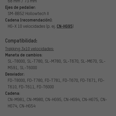
68 mm / 73 mm
Ejes de pedalier:
SM-BB52 Hollowtech II
Cadena (recomendación):
CN-HG95
HG-X 10 velocidades (p. ej.
)
Compatibilidad:
Trekking 3x10 velocidades:
Maneta de cambios:
SL-T8000, SL-T780, SL-M780, SL-T670, SL-M670, SL-
M591, SL-T6000
Desviador:
FD-T8000, FD-T780, FD-T781, FD-T670, FD-T671, FD-
T610, FD-T611, FD-T6000
Cadena:
CN-M981, CN-M980, CN-HG95, CN-HG94, CN-HG75, CN-
HG74, CN-HG54