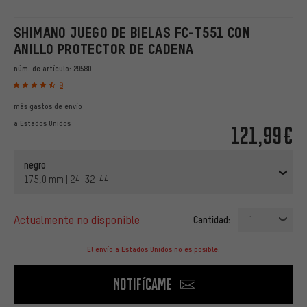
SHIMANO JUEGO DE BIELAS FC-T551 CON
ANILLO PROTECTOR DE CADENA
núm. de artículo:
29580
9
más
gastos de envío
a
Estados Unidos
121,99€
negro
175,0 mm | 24-32-44
actualmente no disponible
Cantidad:
1
El envío a Estados Unidos no es posible.
Notifícame