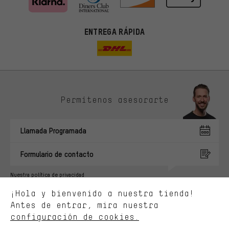
ENTREGA RÁPIDA
Permítenos asesorarte
Ofertas adecuadas
En lugar de publicidad al azar, obtendrás ofertas adecuadas para
Llamada Programada
ti. Las cookies de marketing nos ayudan a identificar tus
intereses con nuestros socios publicitarios y a mostrarte ofertas
y consejos relevantes.
Formulario de contacto
Mejor rendimiento
Nuestra política de privacidad
Estamos interesados en lo que buscas y necesitas en nuestra
Idioma"
¡Hola y bienvenido a nuestra tienda!
tienda. Con las cookies de rendimiento, puedes influir en la mejora
de nuestro sitio web y nuestra oferta de la tienda con tu
Antes de entrar, mira nuestra
ES
EN
DE
FR
comportamiento de compra.
español
english
Deutsch
français
configuración de cookies.