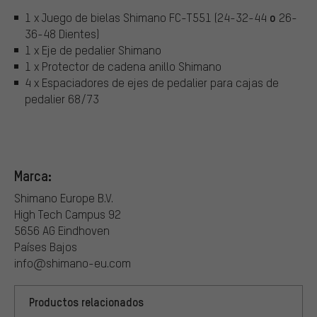
o
1 x Juego de bielas Shimano FC-T551 (24-32-44
26-
36-48 Dientes)
1 x Eje de pedalier Shimano
1 x Protector de cadena anillo Shimano
4 x Espaciadores de ejes de pedalier para cajas de
pedalier 68/73
Marca:
Shimano Europe B.V.
High Tech Campus 92
5656 AG Eindhoven
Países Bajos
info@shimano-eu.com
Productos relacionados