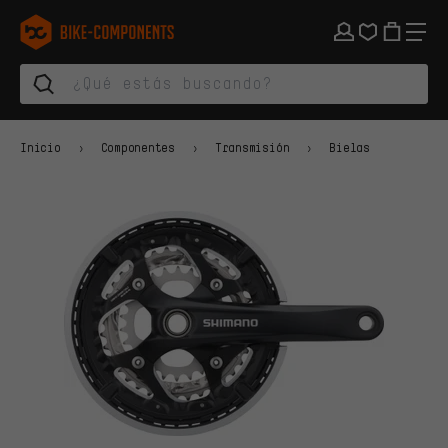
Saltar a la navegación principal
Saltar a la navegación de categorías
Saltar al contenido
Saltar a marcas y al boletín
Saltar al pie de página
bike-components.de Página de inicio
Inicio
Componentes
Transmisión
Bielas