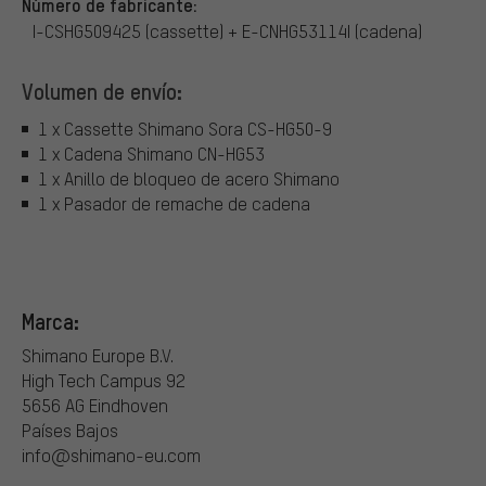
Número de fabricante:
I-CSHG509425 (cassette) + E-CNHG53114I (cadena)
Volumen de envío:
1 x Cassette Shimano Sora CS-HG50-9
1 x Cadena Shimano CN-HG53
1 x Anillo de bloqueo de acero Shimano
1 x Pasador de remache de cadena
Marca:
Shimano Europe B.V.
High Tech Campus 92
5656 AG Eindhoven
Países Bajos
info@shimano-eu.com