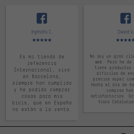
facebook
Inphoto C.
David V.
Valoración media: 5 de 5
Valoración m
Es mi tienda de
No soy un gran cli
web. Pero he de
referencia
tiene productos 
Internacional, vivo
difíciles de en
en Barcelona,
precios súper co
siempre han cumplido
Hasta el día de ho
y he podido comprar
compras han
cosas para mis
satisfactorios. G
Visca Cataluny
bicis, que en España
no están a la venta.