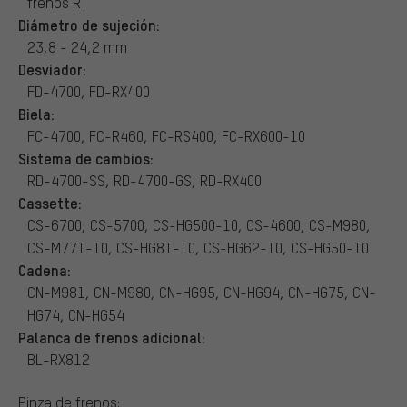
frenos RT
Diámetro de sujeción:
23,8 - 24,2 mm
Desviador:
FD-4700, FD-RX400
Biela:
FC-4700, FC-R460, FC-RS400, FC-RX600-10
Sistema de cambios:
RD-4700-SS, RD-4700-GS, RD-RX400
Cassette:
CS-6700, CS-5700, CS-HG500-10, CS-4600, CS-M980,
CS-M771-10, CS-HG81-10, CS-HG62-10, CS-HG50-10
Cadena:
CN-M981, CN-M980, CN-HG95, CN-HG94, CN-HG75, CN-
HG74, CN-HG54
Palanca de frenos adicional:
BL-RX812
Pinza de frenos: