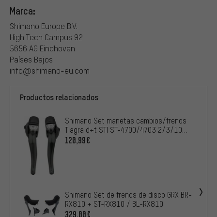
Marca:
Shimano Europe B.V.
High Tech Campus 92
5656 AG Eindhoven
Países Bajos
info@shimano-eu.com
Productos relacionados
Shimano Set manetas cambios/frenos
Tiagra d+t STI ST-4700/4703 2/3/10
velocid.
120,99€
Shimano Set de frenos de disco GRX BR-
RX810 + ST-RX810 / BL-RX810
329,00€