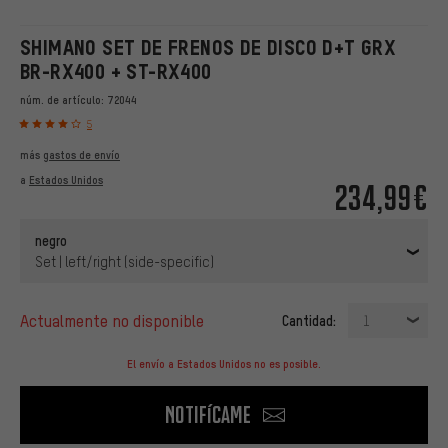
SHIMANO SET DE FRENOS DE DISCO D+T GRX
BR-RX400 + ST-RX400
núm. de artículo:
72044
5
más
gastos de envío
a
Estados Unidos
234,99€
negro
Set | left/right (side-specific)
actualmente no disponible
Cantidad:
1
El envío a Estados Unidos no es posible.
Notifícame