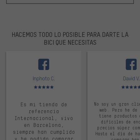
HACEMOS TODO LO POSIBLE PARA DARTE LA
BICI QUE NECESITAS
facebook
Inphoto C.
David V.
Valoración media: 5 de 5
Valoración m
Es mi tienda de
No soy un gran cli
web. Pero he de
referencia
tiene productos 
Internacional, vivo
difíciles de en
en Barcelona,
precios súper co
siempre han cumplido
Hasta el día de ho
y he podido comprar
compras han