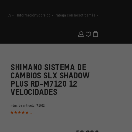
ES
Información
Sobre bc
Trabaja con nosotros
más
español
SHIMANO SISTEMA DE
CAMBIOS SLX SHADOW
PLUS RD-M7120 12
VELOCIDADES
núm. de artículo:
71962
1