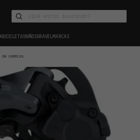
A
BICICLETAS
NIÑOS
GRAVEL
MARCAS
s de cambios