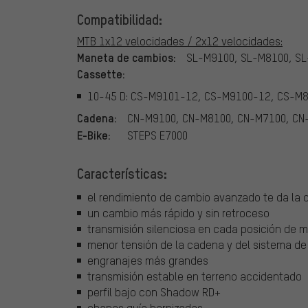
Compatibilidad:
MTB 1x12 velocidades / 2x12 velocidades:
Maneta de cambios:
SL-M9100, SL-M8100, S
Cassette:
10-45 D: CS-M9101-12, CS-M9100-12, CS-M
Cadena:
CN-M9100, CN-M8100, CN-M7100, CN
E-Bike:
STEPS E7000
Características:
el rendimiento de cambio avanzado te da la 
un cambio más rápido y sin retroceso
transmisión silenciosa en cada posición de 
menor tensión de la cadena y del sistema d
engranajes más grandes
transmisión estable en terreno accidentado
perfil bajo con Shadow RD+
chapas guía barnizadas