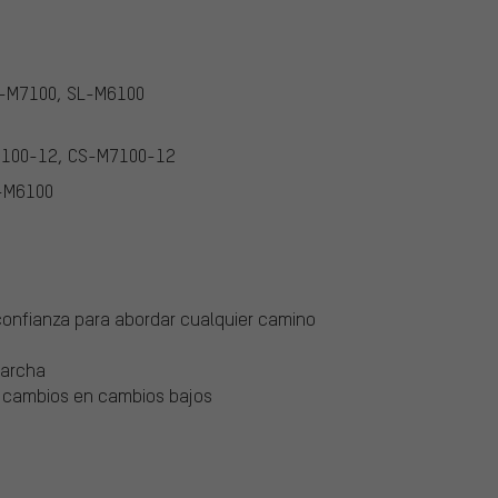
L-M7100, SL-M6100
8100-12, CS-M7100-12
-M6100
confianza para abordar cualquier camino
marcha
e cambios en cambios bajos