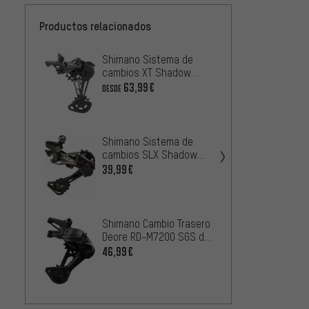
Productos relacionados
Shimano Sistema de
Shima
cambios XT Shadow
cambi
Plus RD-M8100 12
Plus 
63,99€
68,99
DESDE
velocidades
veloc
Shimano Sistema de
cambios SLX Shadow
Shima
Plus RD-M7000-11 11
39,99€
cambi
velocidades
Plus 
5
DESDE
veloc
Shimano Cambio Trasero
Deore RD-M7200 SGS de
Shima
12 Velocidades
46,99€
Deore
de 12 
81,99