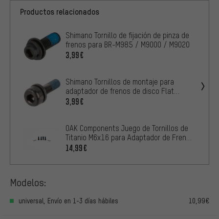
Productos relacionados
Shimano Tornillo de fijación de pinza de
frenos para BR-M985 / M9000 / M9020
3,99€
Shimano Tornillos de montaje para
adaptador de frenos de disco Flat
Mount a PM
3,99€
OAK Components Juego de Tornillos de
Titanio M6x16 para Adaptador de Frenos
de disco
14,99€
Modelos:
universal, Envío en 1-3 días hábiles
10,99€