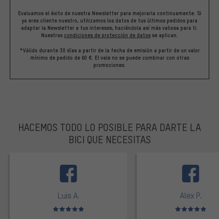
Evaluamos el éxito de nuestra Newsletter para mejorarla continuamente. Si
ya eres cliente nuestro, utilizamos los datos de tus últimos pedidos para
adaptar la Newsletter a tus intereses, haciéndola así más valiosa para ti.
Nuestras
condiciones de protección de datos
se aplican.
*Válido durante 30 días a partir de la fecha de emisión a partir de un valor
mínimo de pedido de 60 €. El vale no se puede combinar con otras
promociones.
HACEMOS TODO LO POSIBLE PARA DARTE LA
BICI QUE NECESITAS
facebook
Luis A.
Alex P.
Valoración media: 5 de 5
Valoración media: 