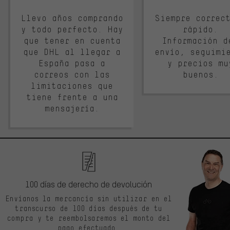
Llevo años comprando
Siempre correc
y todo perfecto. Hay
rápido.
que tener en cuenta
Información d
que DHL al llegar a
envío, seguimi
España pasa a
y precios mu
correos con las
buenos.
limitaciones que
tiene frente a una
mensajería.
100 días de derecho de devolución
Envíanos la mercancía sin utilizar en el
transcurso de 100 días después de tu
compra y te reembolsaremos el monto del
pago efectuado.