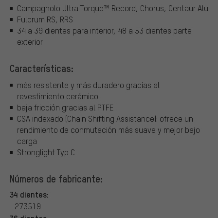
Campagnolo Ultra Torque™ Record, Chorus, Centaur Alu
Fulcrum RS, RRS
34 a 39 dientes para interior, 48 a 53 dientes parte
exterior
Características:
más resistente y más duradero gracias al
revestimiento cerámico
baja fricción gracias al PTFE
CSA indexado (Chain Shifting Assistance): ofrece un
rendimiento de conmutación más suave y mejor bajo
carga
Stronglight Typ C
Números de fabricante:
34 dientes:
273519
36 dientes: