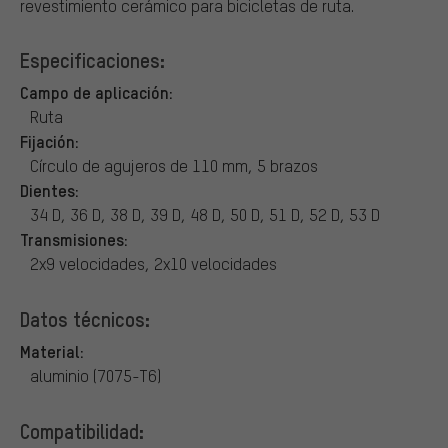
revestimiento cerámico para bicicletas de ruta.
Especificaciones:
Campo de aplicación:
Ruta
Fijación:
Círculo de agujeros de 110 mm, 5 brazos
Dientes:
34 D, 36 D, 38 D, 39 D, 48 D, 50 D, 51 D, 52 D, 53 D
Transmisiones:
2x9 velocidades, 2x10 velocidades
Datos técnicos:
Material:
aluminio (7075-T6)
Compatibilidad: