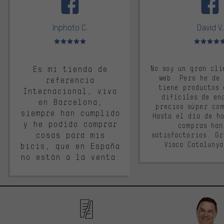
Inphoto C.
David V.
Valoración media: 5 de 5
Valoración m
Es mi tienda de
No soy un gran cli
web. Pero he de
referencia
tiene productos 
Internacional, vivo
difíciles de en
en Barcelona,
precios súper co
siempre han cumplido
Hasta el día de ho
y he podido comprar
compras han
cosas para mis
satisfactorios. G
Visca Cataluny
bicis, que en España
no están a la venta.