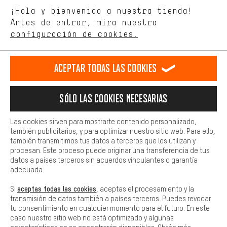
Estamos interesados en lo que buscas y necesitas en nuestra
Idioma"
¡Hola y bienvenido a nuestra tienda!
tienda. Con las cookies de rendimiento, puedes influir en la mejora
de nuestro sitio web y nuestra oferta de la tienda con tu
Antes de entrar, mira nuestra
ES
EN
DE
FR
comportamiento de compra.
español
english
Deutsch
français
configuración de cookies.
Más confort
Haga que su experiencia de compra sea más cómoda. Con las
RESCINDIR EL CONTRATO
Comunidad de Aquisgrán
Programa de afiliados
Aceptar todas las cookies
cookies de comodidad, creamos enlaces a plataformas de redes
sociales. Esto nos permite proporcionarle más contenido e
Aviso Legal
Protección de datos
Condiciones Generales
información útiles. Además, tiene la opción de utilizar servicios
Sólo las cookies necesarias
adicionales que le ayudarán a encontrar los productos adecuados.
Plataforma de reportes
Reciclaje de baterias
Por ejemplo, ofrecemos una función de chat para responder a las
preguntas de forma rápida y sencilla.
Las cookies sirven para mostrarte contenido personalizado,
Configuración de las cookies
Ajusta el contraste
también publicitarios, y para optimizar nuestro sitio web. Para ello,
Básica
también transmitimos tus datos a terceros que los utilizan y
Todos los precios indicados son en euros e sin MwSt, más
Las cookies básicas aseguran que puedas usar nuestro sitio web.
procesan. Este proceso puede originar una transferencia de tus
gastos de envío
Estados Unidos
a
.
datos a países terceros sin acuerdos vinculantes o garantía
adecuada.
aceptas todas las cookies
Si
, aceptas el procesamiento y la
transmisión de datos también a países terceros. Puedes revocar
tu consentimiento en cualquier momento para el futuro. En este
caso nuestro sitio web no está optimizado y algunas