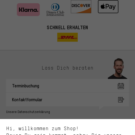
SCHNELL ERHALTEN
Lass Dich beraten
Passendere Angebote
Du bekommst, statt zufälliger Werbung, genauer passende
Terminbuchung
Angebote von uns. Diese Cookies helfen uns, Deine Interessen
besser zu erkennen und Dir relevante Produkte und Tipps zu
Kontaktformular
zeigen.
Bessere Leistung
Unsere Datenschutzerklärung
Uns interessiert, was Du in unserem Shop suchst und brauchst.
Sprache"
Mit Leistungs-Cookies nimmst Du mit Deinem Shopping-Verhalten
Hi, willkommen zum Shop!
selbst Einfluss auf die Verbesserung unserer Webseite und
DE
EN
ES
FR