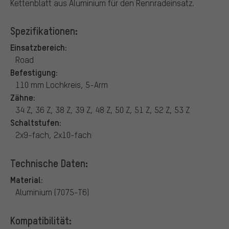
Kettenblatt aus Aluminium für den Rennradeinsatz.
Spezifikationen:
Einsatzbereich:
Road
Befestigung:
110 mm Lochkreis, 5-Arm
Zähne:
34 Z, 36 Z, 38 Z, 39 Z, 48 Z, 50 Z, 51 Z, 52 Z, 53 Z
Schaltstufen:
2x9-fach, 2x10-fach
Technische Daten:
Material:
Aluminium (7075-T6)
Kompatibilität: