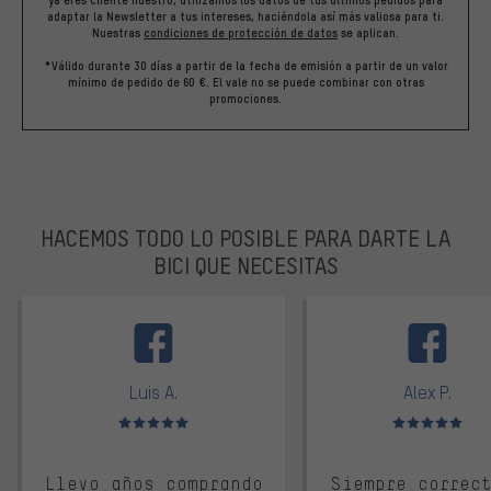
ya eres cliente nuestro, utilizamos los datos de tus últimos pedidos para
adaptar la Newsletter a tus intereses, haciéndola así más valiosa para ti.
Nuestras
condiciones de protección de datos
se aplican.
*Válido durante 30 días a partir de la fecha de emisión a partir de un valor
mínimo de pedido de 60 €. El vale no se puede combinar con otras
promociones.
HACEMOS TODO LO POSIBLE PARA DARTE LA
BICI QUE NECESITAS
facebook
Luis A.
Alex P.
Valoración media: 5 de 5
Valoración media: 
Llevo años comprando
Siempre correc