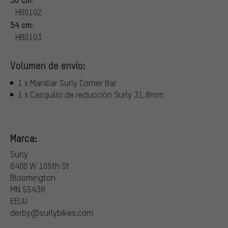
HB0102
54 cm:
HB0103
Volumen de envío:
1 x Manillar Surly Corner Bar
1 x Casquillo de reducción Surly 31,8mm
Marca:
Surly
6400 W 105th St
Bloomington
MN 55438
EEUU
derby@surlybikes.com