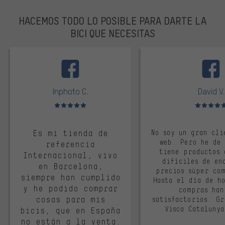
HACEMOS TODO LO POSIBLE PARA DARTE LA
BICI QUE NECESITAS
facebook
Inphoto C.
David V.
Valoración media: 5 de 5
Valoración m
Es mi tienda de
No soy un gran cli
web. Pero he de
referencia
tiene productos 
Internacional, vivo
difíciles de en
en Barcelona,
precios súper co
siempre han cumplido
Hasta el día de ho
y he podido comprar
compras han
cosas para mis
satisfactorios. G
Visca Cataluny
bicis, que en España
no están a la venta.