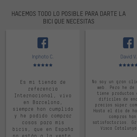
HACEMOS TODO LO POSIBLE PARA DARTE LA
BICI QUE NECESITAS
facebook
Inphoto C.
David V.
Valoración media: 5 de 5
Valoración m
Es mi tienda de
No soy un gran cli
web. Pero he de
referencia
tiene productos 
Internacional, vivo
difíciles de en
en Barcelona,
precios súper co
siempre han cumplido
Hasta el día de ho
y he podido comprar
compras han
cosas para mis
satisfactorios. G
Visca Cataluny
bicis, que en España
no están a la venta.