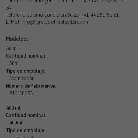
Teléfono de emergencia internacional: +49 7762 8007-
34
Teléfono de emergencia en Suiza: +41 44 251 51 51
E-Mail: info@igralub.ch sales@rex.ch
Modelos:
50 ml:
Cantidad nominal:
50ml
Tipo de embalaje:
Atomizador
Número de fabricante:
P100002354
400 ml:
Cantidad nominal:
400ml
Tipo de embalaje:
Atomizador