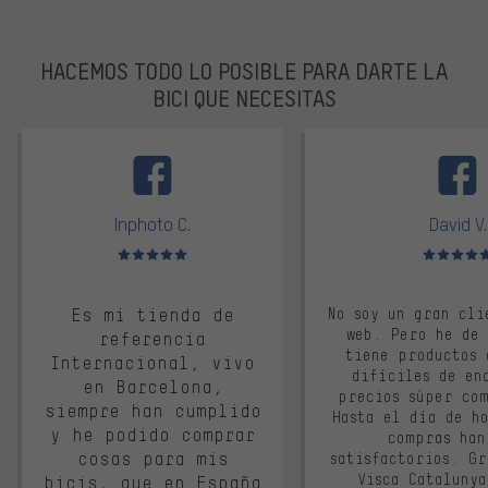
HACEMOS TODO LO POSIBLE PARA DARTE LA
BICI QUE NECESITAS
facebook
Inphoto C.
David V.
Valoración media: 5 de 5
Valoración m
Es mi tienda de
No soy un gran cli
web. Pero he de
referencia
tiene productos 
Internacional, vivo
difíciles de en
en Barcelona,
precios súper co
siempre han cumplido
Hasta el día de ho
y he podido comprar
compras han
cosas para mis
satisfactorios. G
Visca Cataluny
bicis, que en España