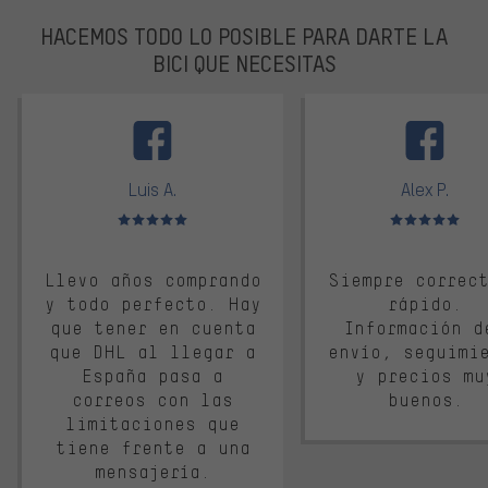
HACEMOS TODO LO POSIBLE PARA DARTE LA
BICI QUE NECESITAS
facebook
Luis A.
Alex P.
Valoración media: 5 de 5
Valoración media: 
Llevo años comprando
Siempre correc
y todo perfecto. Hay
rápido.
que tener en cuenta
Información d
que DHL al llegar a
envío, seguimi
España pasa a
y precios mu
correos con las
buenos.
limitaciones que
tiene frente a una
mensajería.