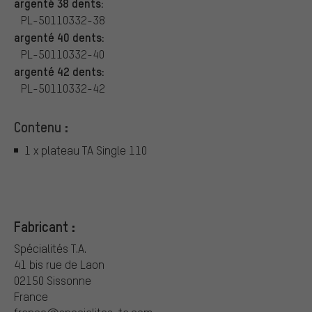
argenté 38 dents:
PL-50110332-38
argenté 40 dents:
PL-50110332-40
argenté 42 dents:
PL-50110332-42
Contenu :
1 x plateau TA Single 110
Fabricant :
Spécialités T.A.
41 bis rue de Laon
02150 Sissonne
France