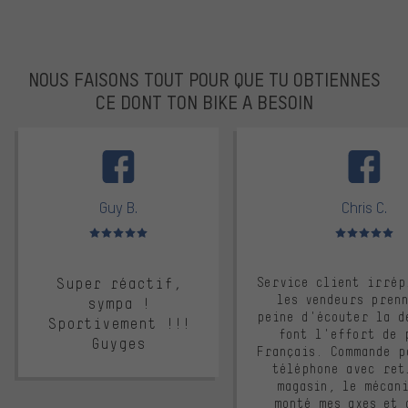
NOUS FAISONS TOUT POUR QUE TU OBTIENNES
CE DONT TON BIKE A BESOIN
facebook
Guy B.
Chris C.
Note moyenne : 5 sur 5
Note moyenne : 
Super réactif,
Service client irrép
les vendeurs pren
sympa !
peine d'écouter la d
Sportivement !!!
font l'effort de 
Guyges
Français. Commande p
téléphone avec ret
magasin, le mécan
monté mes axes et 