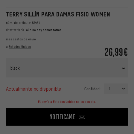
TERRY SILLÍN PARA DAMAS FISIO WOMEN
núm. de artículo:
55451
Aún no hay comentarios
más
gastos de envío
a
Estados Unidos
26,99€
black
actualmente no disponible
Cantidad:
1
El envío a Estados Unidos no es posible.
Notifícame