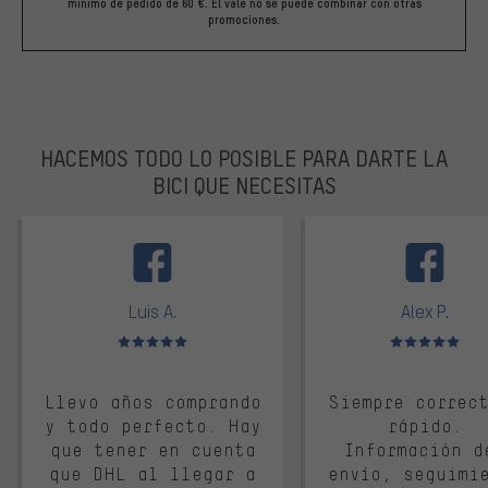
mínimo de pedido de 60 €. El vale no se puede combinar con otras
promociones.
HACEMOS TODO LO POSIBLE PARA DARTE LA
BICI QUE NECESITAS
facebook
Luis A.
Alex P.
Valoración media: 5 de 5
Valoración media: 
Llevo años comprando
Siempre correc
y todo perfecto. Hay
rápido.
que tener en cuenta
Información d
que DHL al llegar a
envío, seguimi