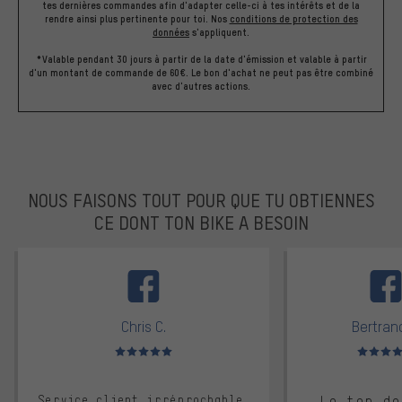
tes dernières commandes afin d'adapter celle-ci à tes intérêts et de la
rendre ainsi plus pertinente pour toi.
Nos
conditions de protection des
données
s'appliquent.
*Valable pendant 30 jours à partir de la date d'émission et valable à partir
d'un montant de commande de 60€. Le bon d'achat ne peut pas être combiné
avec d'autres actions.
NOUS FAISONS TOUT POUR QUE TU OBTIENNES
CE DONT TON BIKE A BESOIN
facebook
Chris C.
Bertrand
Note moyenne : 5 sur 5
Note moyen
Service client irréprochable,
Le top de