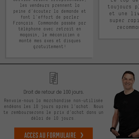
les vendeurs prennent la
toujours p
peine d'écouter la demande et
et une li
font l'effort de parler
super rap
Français. Commande passée par
recomma
téléphone avec retrait en
magasin, le mécanicien a
monté mes axes et disques
gratuitement!
Droit de retour de 100 jours.
Renvoie-nous la marchandise non-utilisée
endéans les 10 jours après l’achat. Nous
te rembourserons le prix d’achat dans un
délai de 10 jours.
Accès au formulaire