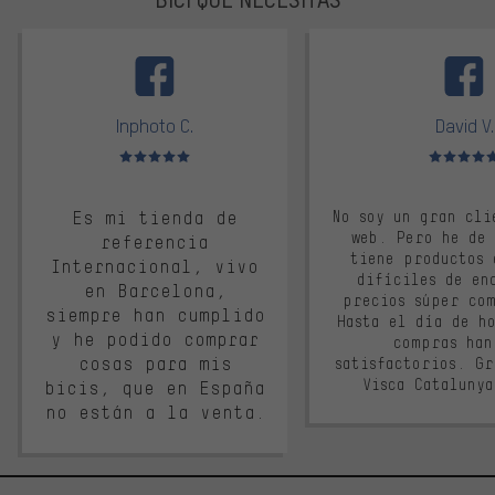
facebook
Inphoto C.
David V.
Valoración media: 5 de 5
Valoración m
Es mi tienda de
No soy un gran cli
web. Pero he de
referencia
tiene productos 
Internacional, vivo
difíciles de en
en Barcelona,
precios súper co
siempre han cumplido
Hasta el día de ho
y he podido comprar
compras han
cosas para mis
satisfactorios. G
Visca Cataluny
bicis, que en España
no están a la venta.