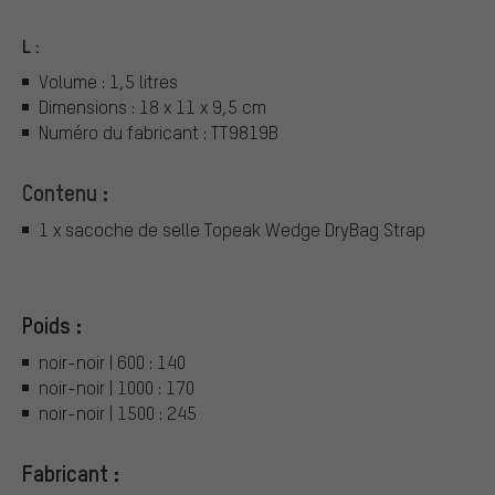
L :
Volume : 1,5 litres
Dimensions : 18 x 11 x 9,5 cm
Numéro du fabricant : TT9819B
Contenu :
1 x sacoche de selle Topeak Wedge DryBag Strap
Poids :
noir-noir | 600 : 140
noir-noir | 1000 : 170
noir-noir | 1500 : 245
Fabricant :