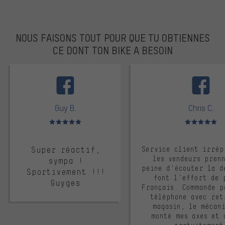
NOUS FAISONS TOUT POUR QUE TU OBTIENNES
CE DONT TON BIKE A BESOIN
facebook
Guy B.
Chris C.
Note moyenne : 5 sur 5
Note moyenne : 
Super réactif,
Service client irrép
les vendeurs pren
sympa !
peine d'écouter la d
Sportivement !!!
font l'effort de 
Guyges
Français. Commande p
téléphone avec ret
magasin, le mécan
monté mes axes et 