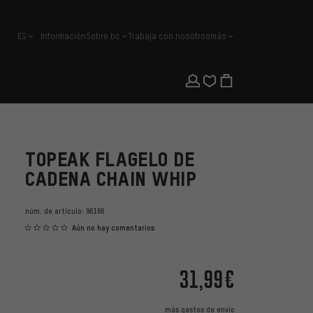
ES
Información
Sobre bc
Trabaja con nosotros
más
español
TOPEAK FLAGELO DE
CADENA CHAIN WHIP
núm. de artículo:
96166
Aún no hay comentarios
31,99€
más
gastos de envío