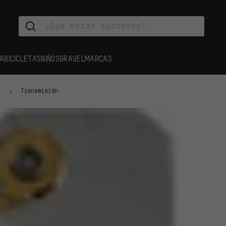
A
BICICLETAS
NIÑOS
GRAVEL
MARCAS
s
Transmisión