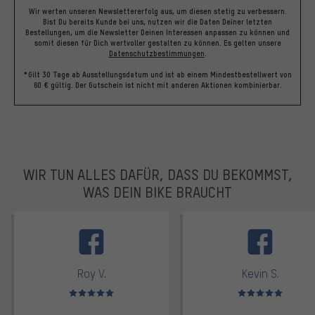
Wir werten unseren Newslettererfolg aus, um diesen stetig zu verbessern.
Bist Du bereits Kunde bei uns, nutzen wir die Daten Deiner letzten
Bestellungen, um die Newsletter Deinen Interessen anpassen zu können und
somit diesen für Dich wertvoller gestalten zu können.
Es gelten unsere
Datenschutzbestimmungen
.
*Gilt 30 Tage ab Ausstellungsdatum und ist ab einem Mindestbestellwert von
60 € gültig. Der Gutschein ist nicht mit anderen Aktionen kombinierbar.
WIR TUN ALLES DAFÜR, DASS DU BEKOMMST,
WAS DEIN BIKE BRAUCHT
facebook
Roy V.
Kevin S.
Bewertungen: 5 von 5
Bewertungen: 5 von 5