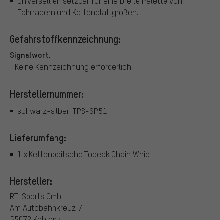
Universell einsetzbar für eine breite Palette von
Fahrrädern und Kettenblattgrößen.
Gefahrstoffkennzeichnung:
Signalwort:
Keine Kennzeichnung erforderlich.
Herstellernummer:
schwarz-silber: TPS-SP51
Lieferumfang:
1 x Kettenpeitsche Topeak Chain Whip
Hersteller:
RTI Sports GmbH
Am Autobahnkreuz 7
55072 Koblenz