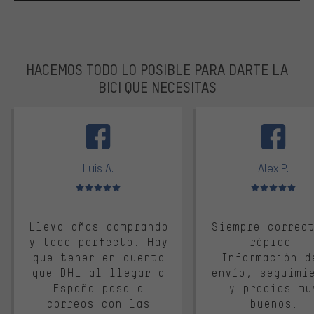
HACEMOS TODO LO POSIBLE PARA DARTE LA
BICI QUE NECESITAS
facebook
Luis A.
Alex P.
Valoración media: 5 de 5
Valoración media: 
Llevo años comprando
Siempre correc
y todo perfecto. Hay
rápido.
que tener en cuenta
Información d
que DHL al llegar a
envío, seguimi
España pasa a
y precios mu
correos con las
buenos.