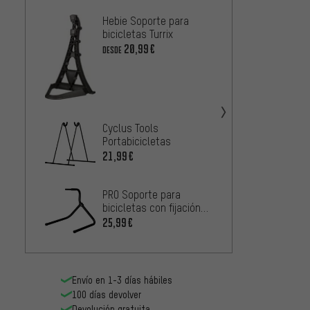
Hebie Soporte para
BBB So
bicicletas Turrix
bicicl
20,99€
31,99
DESDE
Topea
bicicl
FAT
16,99
Cyclus Tools
Portabicicletas
21,99€
Feedb
Soport
Rakk 2
PRO Soporte para
43,99
bicicletas con fijación
Hollowtech II
25,99€
Envío en 1-3 días hábiles
100 días devolver
Devolución gratuita