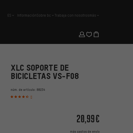
ES
Información
Sobre bc
Trabaja con nosotros
más
español
XLC SOPORTE DE
BICICLETAS VS-F08
núm. de artículo:
88234
8
20,99€
más
gastos de envío