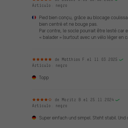
Artículo
: negro
Pied bien conçu, grâce au blocage coulissan
bien centré et ne bouge pas.
Par contre, le socle pourrait être lesté car
« balader » (surtout avec un vélo léger en 
5 de 5 estrellas
de Matthias F.
el 11.03.2025
Artículo
: negro
Topp
4 de 5 estrellas
de Moritz B.
el 25.11.2024
Artículo
: negro
Super einfach und simpel. Steht stabil. Und 