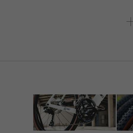
5 de 5 estrellas
de Martin W.
el 19.08.2024
Artículo
: negro
Hält jedes Bike (kein E-Bike) stabil, ist ei
Top!
5 de 5 estrellas
de Alexander K.
el 02.08.2024
Artículo
: negro
Funktioniert bei meinen beiden 'echten' Fa
Für schwere eMTB eventuell etwas weich.
Lässt sich sehr einfach klappen und versta
5 de 5 estrellas
de MICHAEL P.
el 01.08.2024