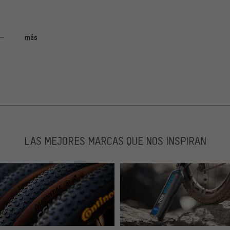
más
nfach und schnell zusammenklappbar und schnell verstaut.
hrrädern super. SOwohl MTB als auch Rennrad.
LAS MEJORES MARCAS QUE NOS INSPIRAN
uen.