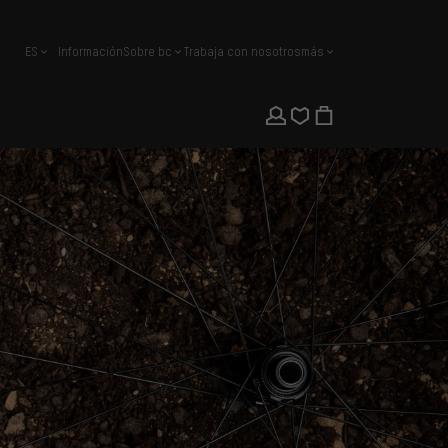
ES
Información
Sobre bc
Trabaja con nosotros
más
español