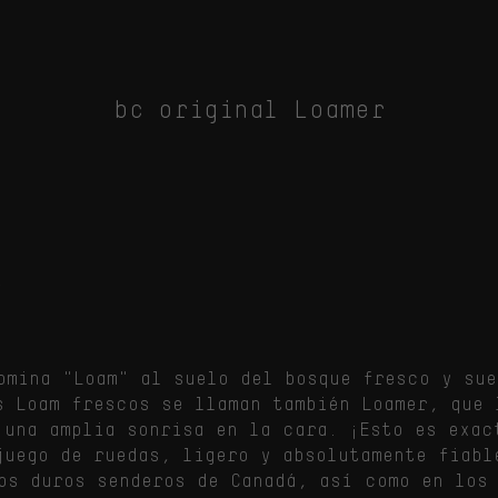
bc original Loamer
r
omina "Loam" al suelo del bosque fresco y sue
s Loam frescos se llaman también Loamer, que 
 una amplia sonrisa en la cara. ¡Esto es exac
juego de ruedas, ligero y absolutamente fiabl
os duros senderos de Canadá, así como en los